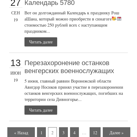
27
Календарь 5780
СЕН
Вот он долгожданный Календарь к празднику Рош
аШана, который можно приобрести в синагоге
19
стоимостью 250 рублей всех с наступающим
праздником...
Читать далее
13
Перезахоронение останков
венгерских военнослужащих
ИЮН
19
5 июня, главный раввин Воронежской области
Авигдор Носиков принял участие в перезахоронении
останков венгерских военнослужащих, погибших на
территории села Дивногорье...
Читать далее
« Назад
1
2
3
4
…
12
Далее »