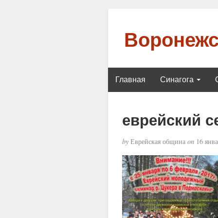
Воронежс
Главная
Синагога
еврейский с
by
Еврейская община
on
16 янва