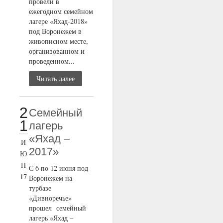
провели в
ежегодном семейном
лагере «Яхад-2018»
под Воронежем в
живописном месте,
организованном и
проведенном...
Читать далее
2
Семейный
1
лагерь
«Яхад –
И
2017»
Ю
Н
С 6 по 12 июня под
17
Воронежем на
турбазе
«Дивноречье»
прошел семейный
лагерь «Яхад –