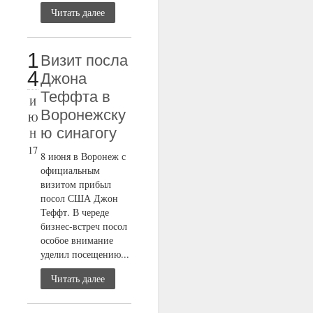
Читать далее
1
Визит посла
4
Джона
Теффта в
И
Воронежску
Ю
ю синагогу
Н
17
8 июня в Воронеж с
официальным
визитом прибыл
посол США Джон
Теффт. В череде
бизнес-встреч посол
особое внимание
уделил посещению...
Читать далее