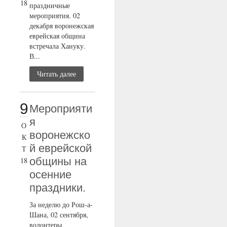
18
праздничные
мероприятия. 02
декабря воронежская
еврейская община
встречала Хануку.
В...
Читать далее
9
Мероприяти
я
О
воронежско
К
й еврейской
Т
общины на
18
осенние
праздники.
За неделю до Рош-а-
Шана, 02 сентября,
волонтеры,