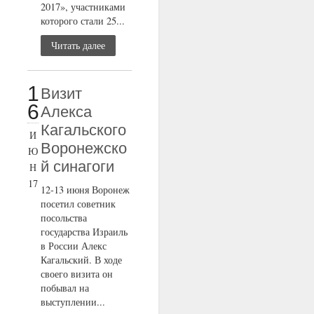
2017», участниками
которого стали 25...
Читать далее
1
Визит
6
Алекса
Кагальского
И
Воронежско
Ю
й синагоги
Н
17
12-13 июня Воронеж
посетил советник
посольства
государства Израиль
в России Алекс
Кагальский. В ходе
своего визита он
побывал на
выступлении...