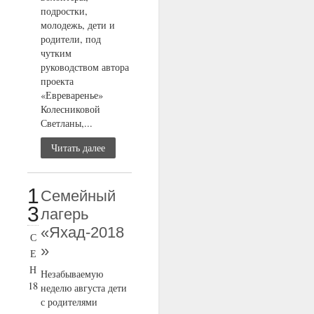
подростки,
молодежь, дети и
родители, под
чутким
руководством автора
проекта
«Евреваренье»
Колесниковой
Светланы,...
Читать далее
1
Семейный
3
лагерь
«Яхад-2018
С
»
Е
Н
Незабываемую
18
неделю августа дети
с родителями