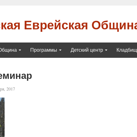
кая Еврейская Общин
Община
Программы
Детский центр
Кладби
еминар
ря, 2017