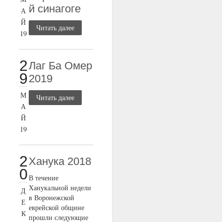
й синагоге
А
Й
Читать далее
19
2
Лаг Ба Омер
9
2019
М
Читать далее
А
Й
19
2
Ханука 2018
0
В течение
Ханукальной недели
Д
в Воронежской
Е
еврейской общине
К
прошли следующие