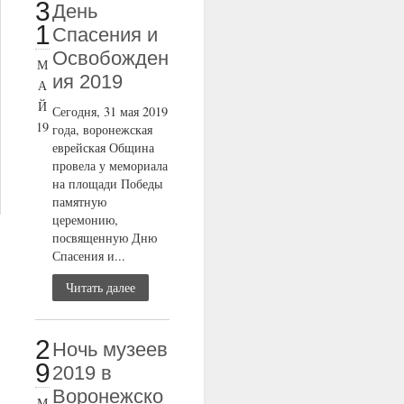
3
День
1
Спасения и
Освобожден
М
ия 2019
А
Й
Сегодня, 31 мая 2019
19
года, воронежская
еврейская Община
провела у мемориала
на площади Победы
памятную
церемонию,
посвященную Дню
Спасения и...
Читать далее
2
Ночь музеев
9
2019 в
Воронежско
М