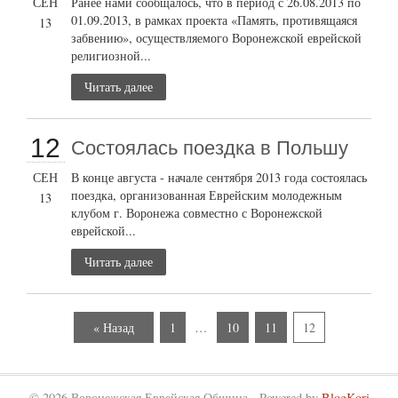
СЕН
Ранее нами сообщалось, что в период с 26.08.2013 по
01.09.2013, в рамках проекта «Память, противящаяся
13
забвению», осуществляемого Воронежской еврейской
религиозной...
Читать далее
12
Состоялась поездка в Польшу
СЕН
В конце августа - начале сентября 2013 года состоялась
поездка, организованная Еврейским молодежным
13
клубом г. Воронежа совместно с Воронежской
еврейской...
Читать далее
« Назад
1
…
10
11
12
© 2026 Воронежская Еврейская Община - Powered by
BlogKori