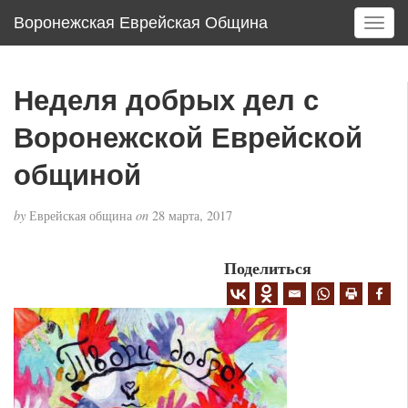
Воронежская Еврейская Община
T
o
g
g
Неделя добрых дел с
l
e
Воронежской Еврейской
n
a
общиной
v
i
by
Еврейская община
on
28 марта, 2017
g
a
Поделиться
t
i
o
n