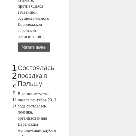
противящаяся
забвению»,
осуществляемого
Воронежской
еврейской
религиозной...
Читать далее
1
Состоялась
2
поездка в
Польшу
С
Е
В конце августа -
Н
начале сентября 2013
года состоялась
13
поездка,
организованная
Еврейским
молодежным клубом