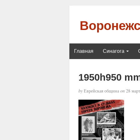
Воронежс
Главная
Синагога
1950h950 mm
by
Еврейская община
on
28 март