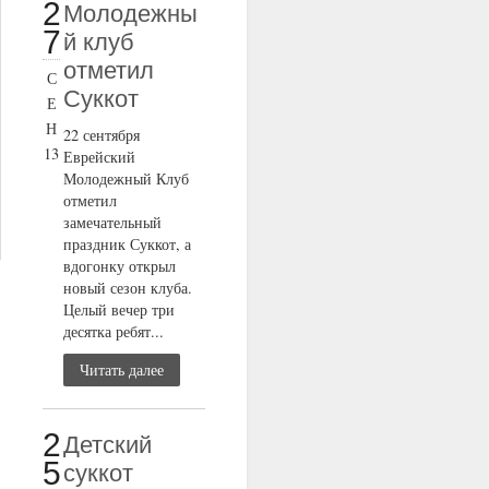
2
Молодежны
7
й клуб
отметил
С
Суккот
Е
Н
22 сентября
13
Еврейский
Молодежный Клуб
отметил
замечательный
праздник Суккот, а
вдогонку открыл
новый сезон клуба.
Целый вечер три
десятка ребят...
Читать далее
2
Детский
5
суккот