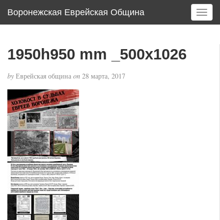
Воронежская Еврейская Община
T
o
g
g
1950h950 mm _500x1026
l
e
by
Еврейская община
on
28 марта, 2017
n
a
v
i
g
a
t
i
o
n