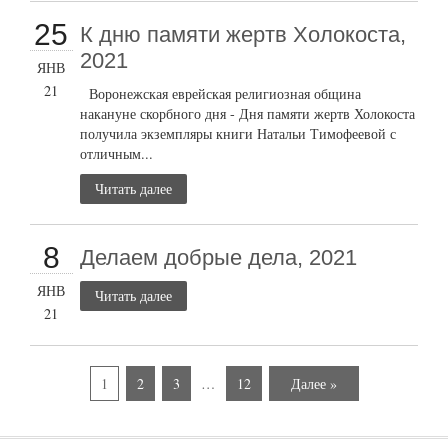
25
К дню памяти жертв Холокоста,
2021
ЯНВ
21
Воронежская еврейская религиозная община
накануне скорбного дня - Дня памяти жертв Холокоста
получила экземпляры книги Натальи Тимофеевой с
отличным...
Читать далее
8
Делаем добрые дела, 2021
ЯНВ
Читать далее
21
1
2
3
…
12
Далее »