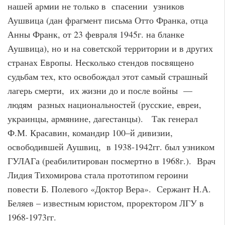
нашей армии не только в спасении узников
Аушвица (дан фрагмент письма Отто Франка, отца
Анны Франк, от 23 февраля 1945г. на бланке
Аушвица), но и на советской территории и в других
странах Европы. Несколько стендов посвящено
судьбам тех, кто освобождал этот самый страшный
лагерь смерти, их жизни до и после войны —
людям разных национальностей (русские, евреи,
украинцы, армянине, дагестанцы). Так генерал
Ф.М. Красавин, командир 100–й дивизии,
освободившей Аушвиц, в 1938-1942гг. был узником
ГУЛАГа (реабилитирован посмертно в 1968г.). Врач
Лидия Тихомирова стала прототипом героини
повести Б. Полевого «Доктор Вера». Сержант Н.А.
Беляев – известным юристом, проректором ЛГУ в
1968-1973гг.