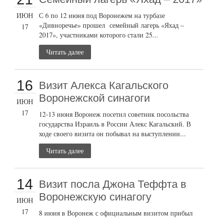
ИЮН
С 6 по 12 июня под Воронежем на турбазе
«Дивноречье» прошел семейный лагерь «Яхад –
17
2017», участниками которого стали 25...
Читать далее
16
Визит Алекса Кагальского
Воронежской синагоги
ИЮН
17
12-13 июня Воронеж посетил советник посольства
государства Израиль в России Алекс Кагальский. В
ходе своего визита он побывал на выступлении...
Читать далее
14
Визит посла Джона Теффта в
Воронежскую синагогу
ИЮН
17
8 июня в Воронеж с официальным визитом прибыл