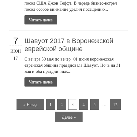
посол США Джон Теффт. В череде бизнес-встреч
посол особое внимание уделил посещению...
Читать далее
7
Шавуот 2017 в Воронежской
еврейской общине
ИЮН
17
С вечера 30 мая по вечер 01 июня воронежская
еврейская община праздновала Шавуот. Ночь на 31
мая и оба праздничных...
Читать далее
« Назад
1
2
3
4
5
…
12
Далее »