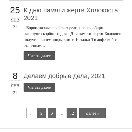
25
К дню памяти жертв Холокоста,
2021
ЯНВ
21
Воронежская еврейская религиозная община
накануне скорбного дня - Дня памяти жертв Холокоста
получила экземпляры книги Натальи Тимофеевой с
отличным...
Читать далее
8
Делаем добрые дела, 2021
ЯНВ
Читать далее
21
1
2
3
…
12
Далее »