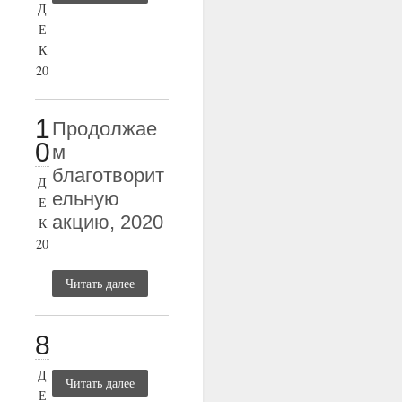
Д
Е
К
20
1
Продолжае
0
м
благотворит
Д
ельную
Е
акцию, 2020
К
20
Читать далее
8
Д
Читать далее
Е