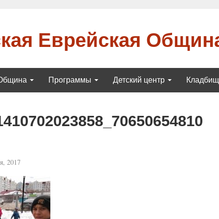
кая Еврейская Общин
Община
Программы
Детский центр
Кладби
1410702023858_70650654810
я, 2017