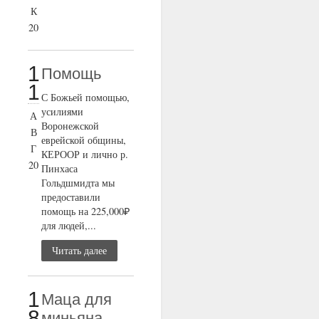
К
20
1
Помощь
1
С Божьей помощью,
усилиями
А
Воронежской
В
еврейской общины,
Г
КЕРООР и лично р.
20
Пинхаса
Гольдшмидта мы
предоставили
помощь на 225,000₽
для людей,...
Читать далее
1
Маца для
8
миньяна