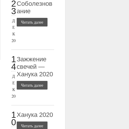
2
Соболезнов
3
ание
Д
Читать далее
Е
К
20
1
Зажжение
4
свечей —
Ханука 2020
Д
Е
Читать далее
К
20
1
Ханука 2020
0
Читать далее