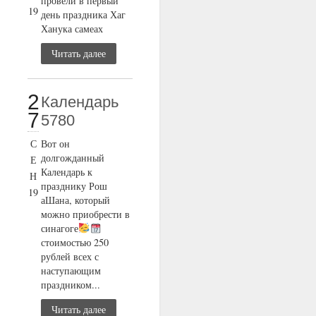
провели в первый
19
день праздника Хаг
Ханука самеах
Читать далее
2
Календарь
7
5780
С
Вот он
долгожданный
Е
Календарь к
Н
празднику Рош
19
аШана, который
можно приобрести в
синагоге
стоимостью 250
рублей всех с
наступающим
праздником...
Читать далее