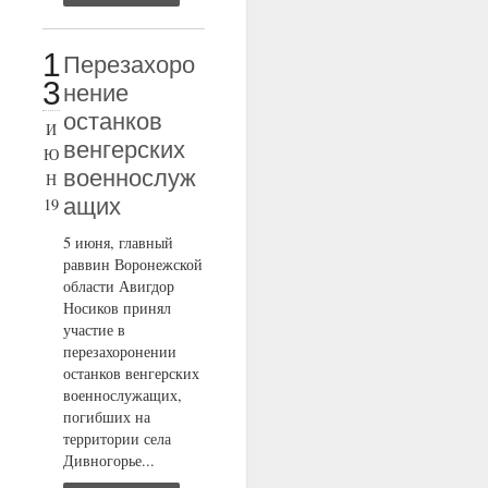
1
Перезахоро
3
нение
останков
И
венгерских
Ю
военнослуж
Н
ащих
19
5 июня, главный
раввин Воронежской
области Авигдор
Носиков принял
участие в
перезахоронении
останков венгерских
военнослужащих,
погибших на
территории села
Дивногорье...