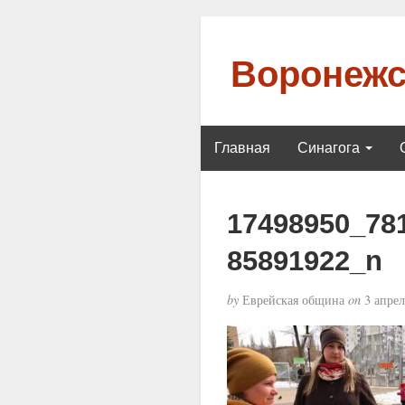
Воронежс
Главная
Синагога
17498950_78
85891922_n
by
Еврейская община
on
3 апрел