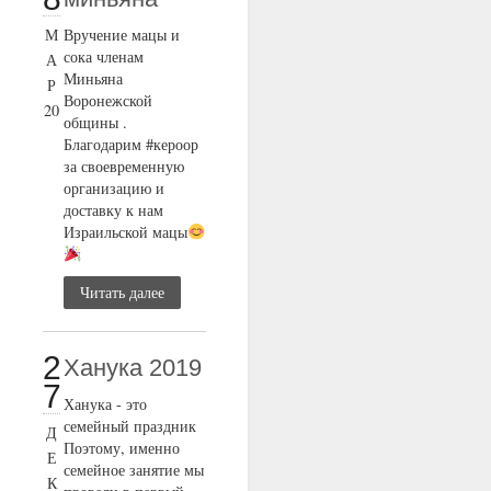
М
Вручение мацы и
сока членам
А
Миньяна
Р
Воронежской
20
общины .
Благодарим #кероор
за своевременную
организацию и
доставку к нам
Израильской мацы
Читать далее
2
Ханука 2019
7
Ханука - это
семейный праздник
Д
Поэтому, именно
Е
семейное занятие мы
К