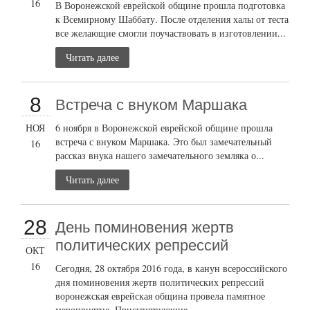
16
В Воронежской еврейской общине прошла подготовка
к Всемирному Шаббату. После отделения халы от теста
все желающие смогли поучаствовать в изготовлении...
Читать далее
8
Встреча с внуком Маршака
НОЯ
6 ноября в Воронежской еврейской общине прошла
встреча с внуком Маршака. Это был замечательный
16
рассказ внука нашего замечательного земляка о...
Читать далее
28
День поминовения жертв
политических репрессий
ОКТ
16
Сегодня, 28 октября 2016 года, в канун всероссийского
дня поминовения жертв политических репрессий
воронежская еврейская община провела памятное
мероприятие. Присутствующие...