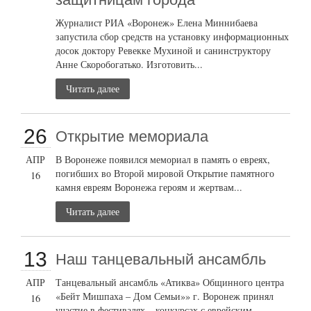
Журналист РИА «Воронеж» Елена Миннибаева
запустила сбор средств на установку информационных
досок доктору Ревекке Мухиной и санинструктору
Анне Скоробогатько. Изготовить...
Читать далее
26
Открытие мемориала
АПР
В Воронеже появился мемориал в память о евреях,
погибших во Второй мировой Открытие памятного
16
камня евреям Воронежа героям и жертвам...
Читать далее
13
Наш танцевальный ансамбль
АПР
Танцевальный ансамбль «Атиква» Общинного центра
«Бейт Мишпаха – Дом Семьи»» г. Воронеж принял
16
участие в фестивалях – конкурсах с еврейским...