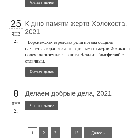
Читать далее
25
К дню памяти жертв Холокоста,
2021
ЯНВ
21
Воронежская еврейская религиозная община
накануне скорбного дня - Дня памяти жертв Холокоста
получила экземпляры книги Натальи Тимофеевой с
отличным...
Читать далее
8
Делаем добрые дела, 2021
ЯНВ
Читать далее
21
1
2
3
…
12
Далее »