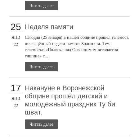
Читать далее
25
Неделя памяти
ЯНВ
Сегодня (25 января) в нашей общине прошёл телемост,
посвящённый недели памяти Холокоста. Тема
22
телемоста: «Полвека над Освенцимом всевластна
тишина» с...
Читать далее
17
Накануне в Воронежской
общине прошёл детский и
ЯНВ
молодёжный праздник Ту би
22
шват.
Читать далее