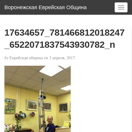
Воронежская Еврейская Община
T
o
g
g
17634657_781466812018247
l
e
_6522071837543930782_n
n
a
by
Еврейская община
on
3 апреля, 2017
v
i
g
a
t
i
o
n