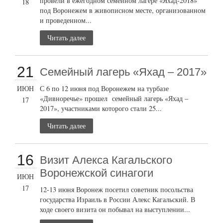
провели в ежегодном семейном лагере «Яхад-2018»
18
под Воронежем в живописном месте, организованном
и проведенном...
Читать далее
21
Семейный лагерь «Яхад – 2017»
ИЮН
С 6 по 12 июня под Воронежем на турбазе
«Дивноречье» прошел семейный лагерь «Яхад –
17
2017», участниками которого стали 25...
Читать далее
16
Визит Алекса Кагальского
Воронежской синагоги
ИЮН
17
12-13 июня Воронеж посетил советник посольства
государства Израиль в России Алекс Кагальский. В
ходе своего визита он побывал на выступлении...