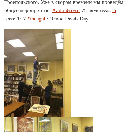
Троепольского. Уже в скором времени мы проведём
общее мероприятие.
#
volontervrn
@jserverussia
#
j
-
serve2017
#
maagal
@Good Deeds Day