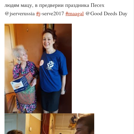
людям мацу, в предверии праздника Песех
@jserverussia
#
j
-serve2017
#
maagal
@Good Deeds Day