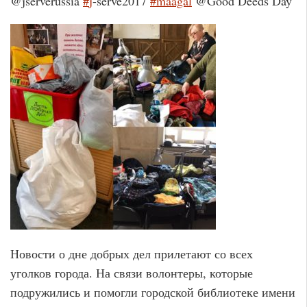
@jserverussia
#
j
-serve2017
#
maagal
@Good Deeds Day
Новости о дне добрых дел прилетают со всех
уголков города. На связи волонтеры, которые
подружились и помогли городской библиотеке имени