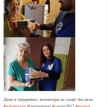
Даже в перерывах, волонтеры не сидят без дела
#
volontervrn
@jserverussia
#
j
-serve2017
#
maagal