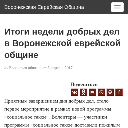
Воронежская Еврейская Община
T
o
g
g
Итоги недели добрых дел
l
e
в Воронежской еврейской
n
a
общине
v
i
by
Еврейская община
on
3 апреля, 2017
g
a
Поделиться
t
i
o
Приятным завершением дня добрых дел, стало
n
первое мероприятие в рамках новой программы
«социальное такси». Волонтеры — участники
программы «социальное такси»доставили пожилым