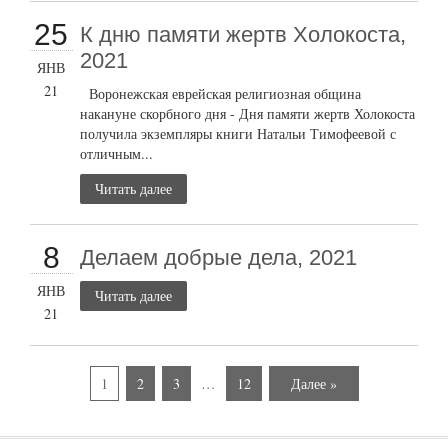
25
К дню памяти жертв Холокоста,
2021
ЯНВ
21
Воронежская еврейская религиозная община
накануне скорбного дня - Дня памяти жертв Холокоста
получила экземпляры книги Натальи Тимофеевой с
отличным...
Читать далее
8
Делаем добрые дела, 2021
ЯНВ
Читать далее
21
1
2
3
…
12
Далее »