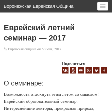
Воронежская Еврейская Община
T
o
g
g
Еврейский летний
l
e
семинар — 2017
n
a
by
Еврейская община
on
6 июля, 2017
v
i
g
Поделиться
a
t
i
О семинаре:
o
n
Возможность отдохнуть этим летом со смыслом!
Еврейский образовательный семинар.
Интереснейшие лекторы, прекрасная природа,