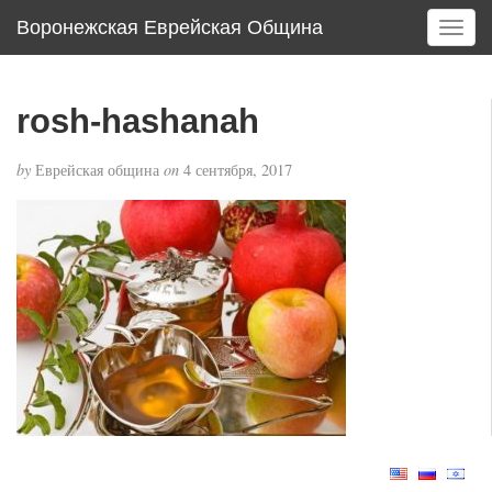
Воронежская Еврейская Община
T
o
g
g
rosh-hashanah
l
e
by
Еврейская община
on
4 сентября, 2017
n
a
v
i
g
a
t
i
o
n