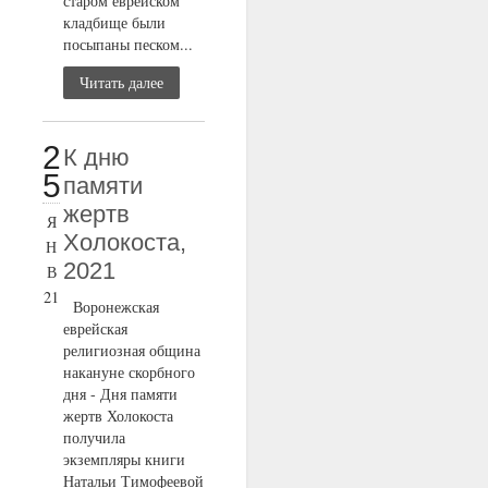
старом еврейском
кладбище были
посыпаны песком...
Читать далее
2
К дню
5
памяти
жертв
Я
Холокоста,
Н
2021
В
21
Воронежская
еврейская
религиозная община
накануне скорбного
дня - Дня памяти
жертв Холокоста
получила
экземпляры книги
Натальи Тимофеевой