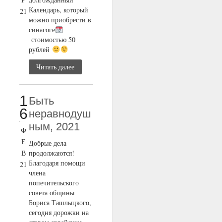
Календарь, который
21
можно приобрести в
синагоге
стоимостью 50
рублей
Читать далее
1
Быть
6
неравнодуш
ным, 2021
Ф
Е
Добрые дела
В
продолжаются!
Благодаря помощи
21
члена
попечительского
совета общины
Бориса Ташлыцкого,
сегодня дорожки на