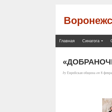
Воронежс
Главная
Синагога
«ДОБРАНОЧЬ
by
Еврейская община
on
8 февра