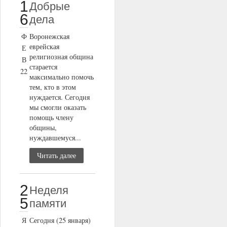
1
Добрые
6
дела
Ф
Воронежская
еврейская
Е
религиозная община
В
старается
22
максимально помочь
тем, кто в этом
нуждается. Сегодня
мы смогли оказать
помощь члену
общины,
нуждавшемуся...
Читать далее
2
Неделя
5
памяти
Я
Сегодня (25 января)