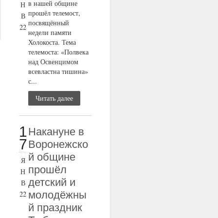
в нашей общине
Н
прошёл телемост,
В
посвящённый
22
недели памяти
Холокоста. Тема
телемоста: «Полвека
над Освенцимом
всевластна тишина»
с...
Читать далее
1
Накануне в
7
Воронежско
й общине
Я
прошёл
Н
детский и
В
молодёжны
22
й праздник