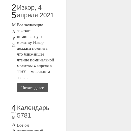
2
Изкор, 4
5
апреля 2021
М
Все желающие
заказать
А
поминальную
Р
молитву Изкор
21
должны помнить,
что ближайшее
чтение поминальной
молитвы 4 апреля в
11:00 в молельном
зале...
Читать далее
4
Календарь
5781
М
А
Вот он
Р
долгожданный