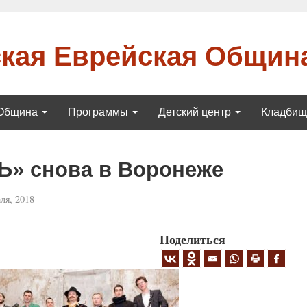
кая Еврейская Общин
Община
Программы
Детский центр
Кладби
» снова в Воронеже
ля, 2018
Поделиться