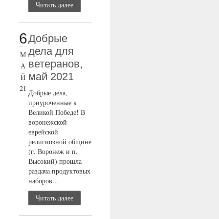
Читать далее
6
Добрые
дела для
М
ветеранов,
А
май 2021
Й
21
Добрые дела,
приуроченные к
Великой Победе! В
воронежской
еврейской
религиозной общине
(г. Воронеж и п.
Высокий) прошла
раздача продуктовых
наборов...
Читать далее