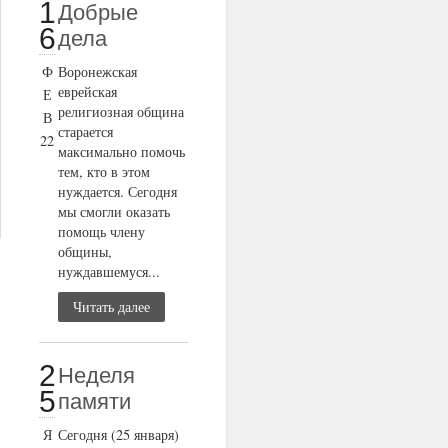
1
Добрые
6
дела
Ф
Воронежская
еврейская
Е
религиозная община
В
старается
22
максимально помочь
тем, кто в этом
нуждается. Сегодня
мы смогли оказать
помощь члену
общины,
нуждавшемуся...
Читать далее
2
Неделя
5
памяти
Я
Сегодня (25 января)