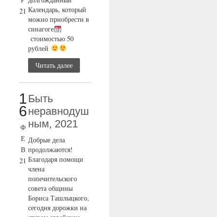
Календарь, который
21
можно приобрести в
синагоге
стоимостью 50
рублей
Читать далее
1
Быть
6
неравнодуш
ным, 2021
Ф
Е
Добрые дела
В
продолжаются!
Благодаря помощи
21
члена
попечительского
совета общины
Бориса Ташлыцкого,
сегодня дорожки на