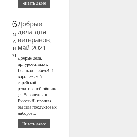
Читать далее
6
Добрые
дела для
М
ветеранов,
А
май 2021
Й
21
Добрые дела,
приуроченные к
Великой Победе! В
воронежской
еврейской
религиозной общине
(г. Воронеж и п.
Высокий) прошла
раздача продуктовых
наборов...
Читать далее