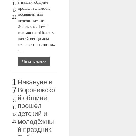
в нашей общине
Н
прошёл телемост,
В
посвящённый
22
недели памяти
Холокоста. Тема
телемоста: «Полвека
над Освенцимом
всевластна тишина»
с...
Читать далее
1
Накануне в
7
Воронежско
й общине
Я
прошёл
Н
детский и
В
молодёжны
22
й праздник