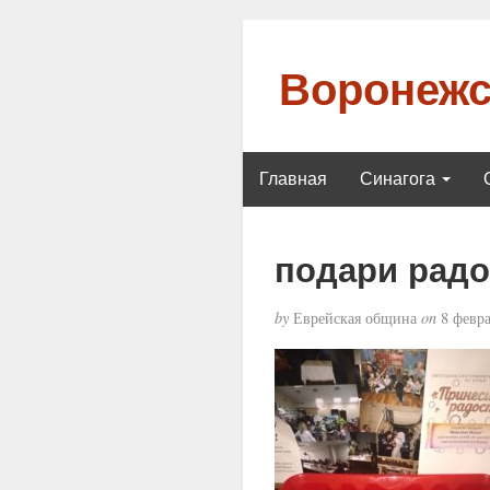
Воронежс
Главная
Синагога
подари радо
by
Еврейская община
on
8 февра