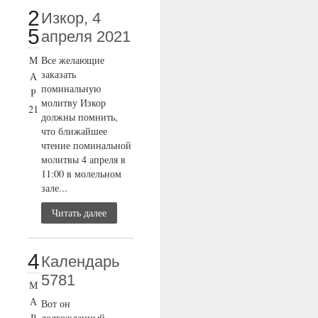
2
Изкор, 4
5
апреля 2021
М
Все желающие
заказать
А
поминальную
Р
молитву Изкор
21
должны помнить,
что ближайшее
чтение поминальной
молитвы 4 апреля в
11:00 в молельном
зале...
Читать далее
4
Календарь
5781
М
А
Вот он
Р
долгожданный