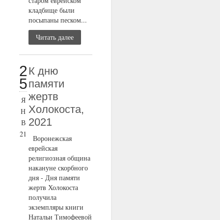
старом еврейском
кладбище были
посыпаны песком...
Читать далее
2
К дню
5
памяти
жертв
Я
Холокоста,
Н
2021
В
21
Воронежская
еврейская
религиозная община
накануне скорбного
дня - Дня памяти
жертв Холокоста
получила
экземпляры книги
Натальи Тимофеевой