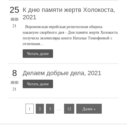
25
К дню памяти жертв Холокоста,
2021
ЯНВ
21
Воронежская еврейская религиозная община
накануне скорбного дня - Дня памяти жертв Холокоста
получила экземпляры книги Натальи Тимофеевой с
отличным...
Читать далее
8
Делаем добрые дела, 2021
ЯНВ
Читать далее
21
1
2
3
…
12
Далее »