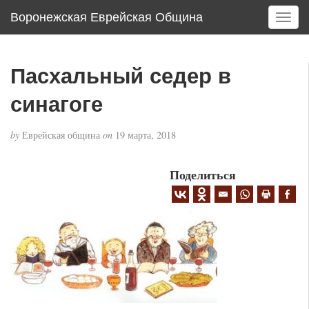
Воронежская Еврейская Община
T
o
g
g
Пасхальный седер в
l
e
синагоге
n
a
by
Еврейская община
on
19 марта, 2018
v
i
g
Поделиться
a
t
i
o
n