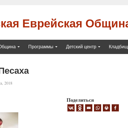
кая Еврейская Общин
Община
Программы
Детский центр
Кладби
Песаха
а, 2018
Поделиться