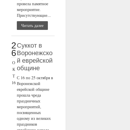
провела памятное
мероприятие.
Присутствующие...
Читать далее
2
Суккот в
6
Воронежско
й еврейской
О
общине
К
Т
С 16 по 25 октября в
16
Воронежской
еврейской общине
прошла чреда
праздничных
мероприятий,
посвященных
одному из великих
праздников
еврейского народа...