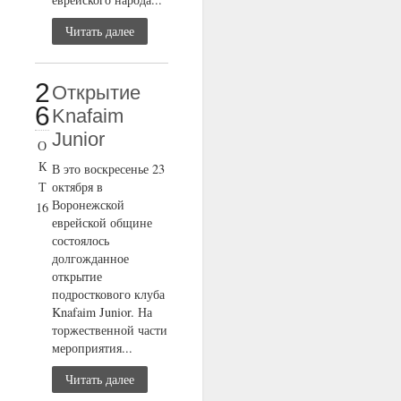
Читать далее
2
Открытие
6
Knafaim
Junior
О
К
В это воскресенье 23
Т
октября в
Воронежской
16
еврейской общине
состоялось
долгожданное
открытие
подросткового клуба
Knafaim Junior. На
торжественной части
мероприятия...
Читать далее