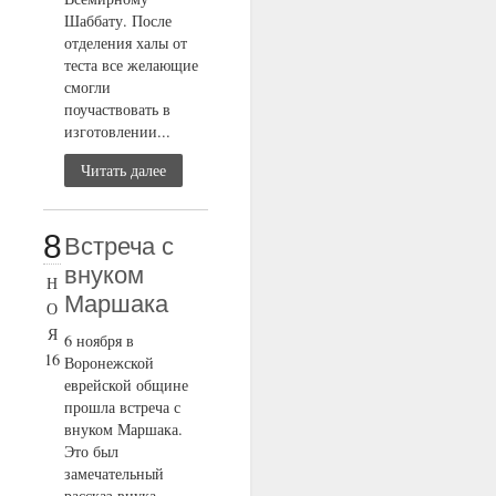
Шаббату. После
отделения халы от
теста все желающие
смогли
поучаствовать в
изготовлении...
Читать далее
8
Встреча с
внуком
Н
Маршака
О
Я
6 ноября в
16
Воронежской
еврейской общине
прошла встреча с
внуком Маршака.
Это был
замечательный
рассказ внука