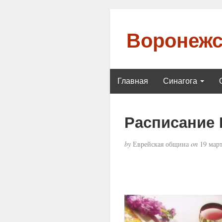
Воронежс
Главная
Синагога
Расписание 
by
Еврейская община
on
19 март