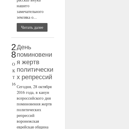
нашего
замечательного
земляка о...
Читать далее
2
День
8
поминовени
я жертв
О
политически
К
х репрессий
Т
16
Сегодня, 28 октября
2016 года, в канун
всероссийского дня
поминовения жертв
политических
репрессий
воронежская
еврейская община