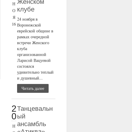
Женском
Н
клубе
О
Я
24 ноября в
16
Воронежской
еврейской общине в
рамках очередной
встречи Женского
клуба
организованной
Ларисой Вацуевой
состоялся
удивительно теплый
и душевный...
Читать далее
2
Танцевальн
0
ый
ансамбль
Н
«Атиква»