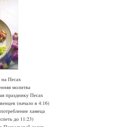
 на Песах
енняя молитва
ая празднику Песах
венцев (начало в 4:16)
 употребление хамеца
спеть до 11:23)
 в Пасхальный седер.