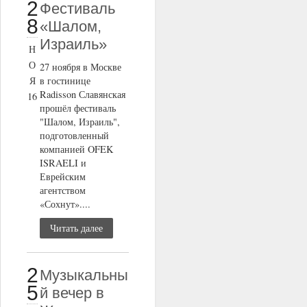
2
Фестиваль
8
«Шалом,
Израиль»
Н
О
27 ноября в Москве
Я
в гостинице
Radisson Славянская
16
прошёл фестиваль
"Шалом, Израиль",
подготовленный
компанией OFEK
ISRAELI и
Еврейским
агентством
«Сохнут»....
Читать далее
2
Музыкальны
5
й вечер в