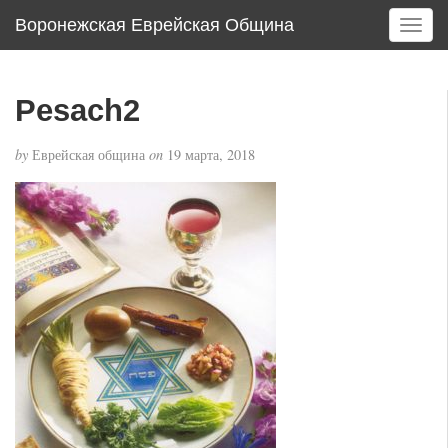
Воронежская Еврейская Община
T
o
g
g
Pesach2
l
e
by
Еврейская община
on
19 марта, 2018
n
a
v
i
g
a
t
i
o
n