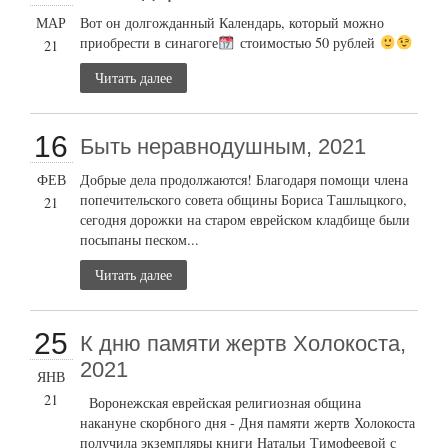
МАР
Вот он долгожданный Календарь, который можно
приобрести в синагоге
стоимостью 50 рублей
21
Читать далее
16
Быть неравнодушным, 2021
ФЕВ
Добрые дела продолжаются! Благодаря помощи члена
попечительского совета общины Бориса Ташлыцкого,
21
сегодня дорожки на старом еврейском кладбище были
посыпаны песком...
Читать далее
25
К дню памяти жертв Холокоста,
2021
ЯНВ
21
Воронежская еврейская религиозная община
накануне скорбного дня - Дня памяти жертв Холокоста
получила экземпляры книги Натальи Тимофеевой с