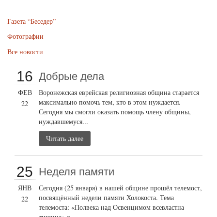
Газета “Беседер”
Фотографии
Все новости
16
Добрые дела
ФЕВ
Воронежская еврейская религиозная община старается
максимально помочь тем, кто в этом нуждается.
22
Сегодня мы смогли оказать помощь члену общины,
нуждавшемуся...
Читать далее
25
Неделя памяти
ЯНВ
Сегодня (25 января) в нашей общине прошёл телемост,
посвящённый недели памяти Холокоста. Тема
22
телемоста: «Полвека над Освенцимом всевластна
тишина» с...