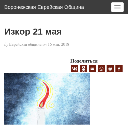
Воронежская Еврейская Община
T
o
g
g
Изкор 21 мая
l
e
by
Еврейская община
on
16 мая, 2018
n
a
v
Поделиться
i
g
a
t
i
o
n