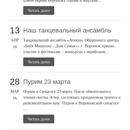
камня евреям Воронежа героям и жертвам...
Читать далее
13
Наш танцевальный ансамбль
АПР
Танцевальный ансамбль «Атиква» Общинного центра
«Бейт Мишпаха – Дом Семьи»» г. Воронеж принял
16
участие в фестивалях – конкурсах с еврейским...
Читать далее
28
Пурим 23 марта
МАР
Пурим в Синагоге 23 марта. После обязательного
чтения свитка Эстер, состоялась праздничная трапеза и
16
развлекательное шоу. Пурим в Воронежской синагоге
-...
Читать далее