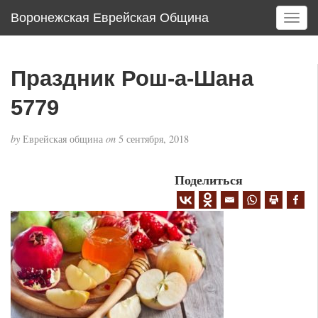
Воронежская Еврейская Община
T
o
g
g
Праздник Рош-а-Шана
l
e
5779
n
a
by
Еврейская община
on
5 сентября, 2018
v
i
g
Поделиться
a
t
i
o
n