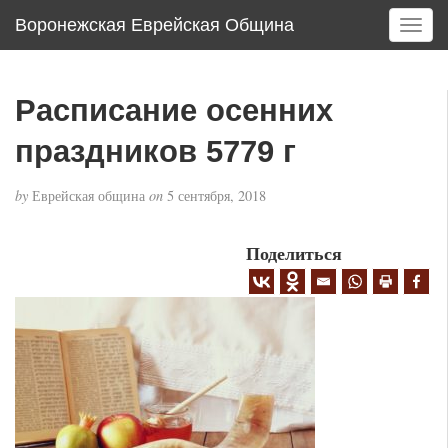
Воронежская Еврейская Община
T
o
g
g
Расписание осенних
l
e
праздников 5779 г
n
a
by
Еврейская община
on
5 сентября, 2018
v
i
g
Поделиться
a
t
i
o
n