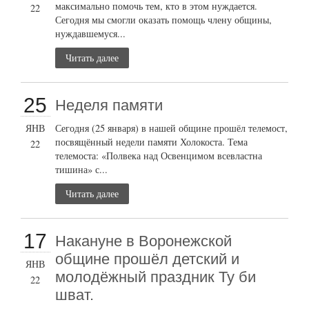
максимально помочь тем, кто в этом нуждается.
22
Сегодня мы смогли оказать помощь члену общины,
нуждавшемуся...
Читать далее
25
Неделя памяти
ЯНВ
Сегодня (25 января) в нашей общине прошёл телемост,
посвящённый недели памяти Холокоста. Тема
22
телемоста: «Полвека над Освенцимом всевластна
тишина» с...
Читать далее
17
Накануне в Воронежской
общине прошёл детский и
ЯНВ
молодёжный праздник Ту би
22
шват.