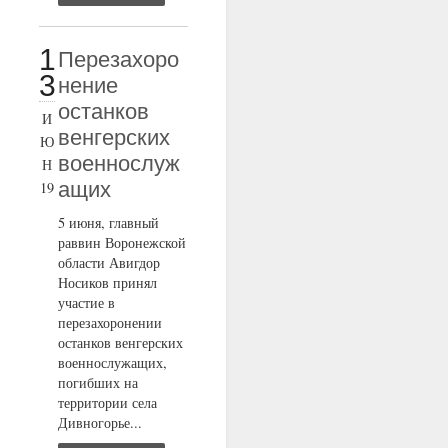
1
Перезахоро
3
нение
останков
И
венгерских
Ю
военнослуж
Н
ащих
19
5 июня, главный
раввин Воронежской
области Авигдор
Носиков принял
участие в
перезахоронении
останков венгерских
военнослужащих,
погибших на
территории села
Дивногорье...