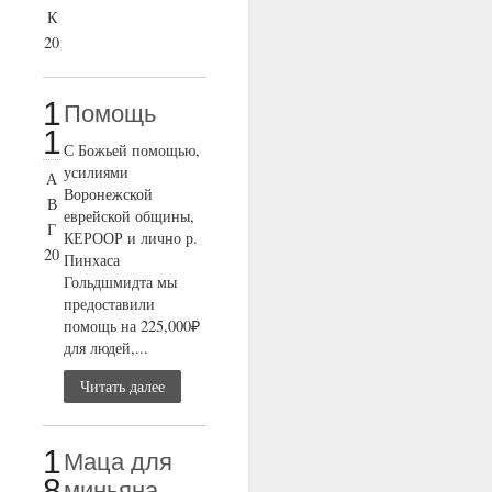
К
20
1
Помощь
1
С Божьей помощью,
усилиями
А
Воронежской
В
еврейской общины,
Г
КЕРООР и лично р.
20
Пинхаса
Гольдшмидта мы
предоставили
помощь на 225,000₽
для людей,...
Читать далее
1
Маца для
8
миньяна