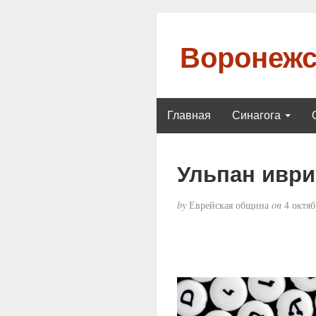
Воронежс
Главная
Синагога
Ульпан иври
by
Еврейская община
on
4 октяб