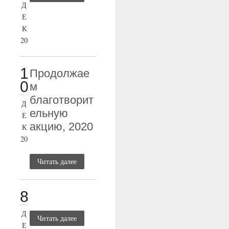
Д
Е
К
20
1
Продолжае
0
м
благотворит
Д
ельную
Е
акцию, 2020
К
20
Читать далее
8
Д
Читать далее
Е