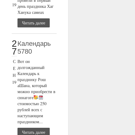
провели в первый
19
день праздника Хаг
Ханука самеах
Читать далее
2
Календарь
7
5780
С
Вот он
долгожданный
Е
Календарь к
Н
празднику Рош
19
аШана, который
можно приобрести в
синагоге
стоимостью 250
рублей всех с
наступающим
праздником...
Читать далее