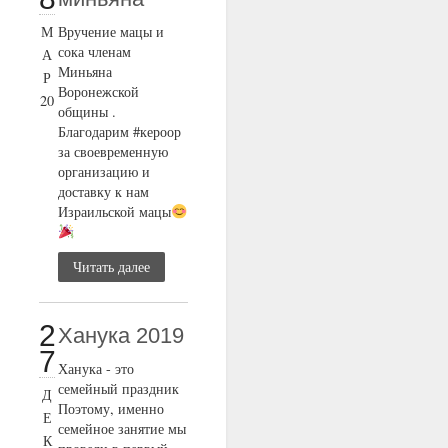
М
Вручение мацы и
сока членам
А
Миньяна
Р
Воронежской
20
общины .
Благодарим #кероор
за своевременную
организацию и
доставку к нам
Израильской мацы
Читать далее
2
Ханука 2019
7
Ханука - это
семейный праздник
Д
Поэтому, именно
Е
семейное занятие мы
К