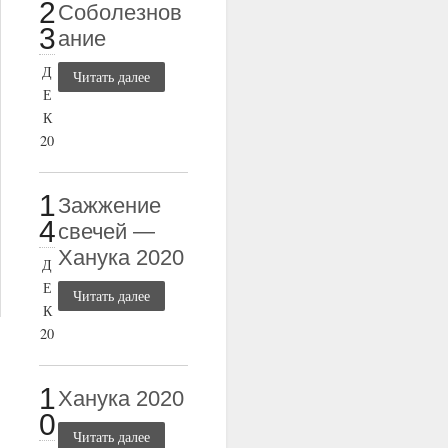
2
Соболезнов
3
ание
Д
Читать далее
Е
К
20
1
Зажжение
4
свечей —
Ханука 2020
Д
Е
Читать далее
К
20
1
Ханука 2020
0
Читать далее