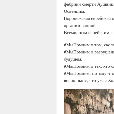
фабрики смерти Аушвиц-
Освенцим.
Воронежская еврейская 
организованной
Всемирным еврейским ко
#МыПомним о том, сколь
#МыПомним о разрушенны
будущем.
#МыПомним о тех, кто сп
#МыПомним, потому что т
велик шанс, что ужас Хо