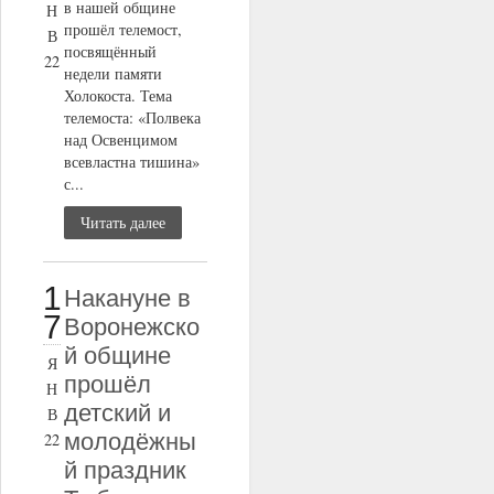
в нашей общине
Н
прошёл телемост,
В
посвящённый
22
недели памяти
Холокоста. Тема
телемоста: «Полвека
над Освенцимом
всевластна тишина»
с...
Читать далее
1
Накануне в
7
Воронежско
й общине
Я
прошёл
Н
детский и
В
молодёжны
22
й праздник