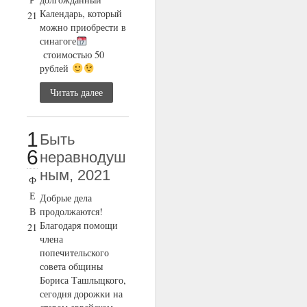
Календарь, который
21
можно приобрести в
синагоге
стоимостью 50
рублей
Читать далее
1
Быть
6
неравнодуш
ным, 2021
Ф
Е
Добрые дела
В
продолжаются!
Благодаря помощи
21
члена
попечительского
совета общины
Бориса Ташлыцкого,
сегодня дорожки на