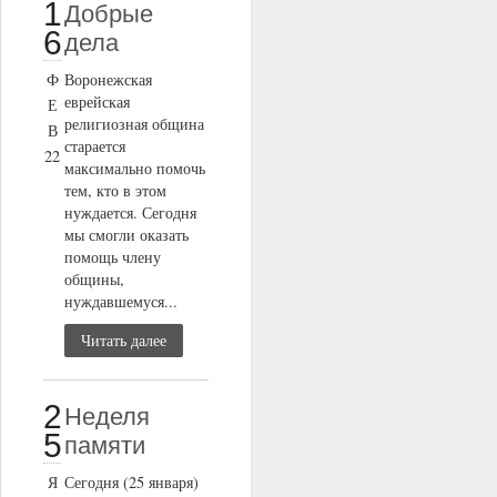
1
Добрые
6
дела
Ф
Воронежская
еврейская
Е
религиозная община
В
старается
22
максимально помочь
тем, кто в этом
нуждается. Сегодня
мы смогли оказать
помощь члену
общины,
нуждавшемуся...
Читать далее
2
Неделя
5
памяти
Я
Сегодня (25 января)