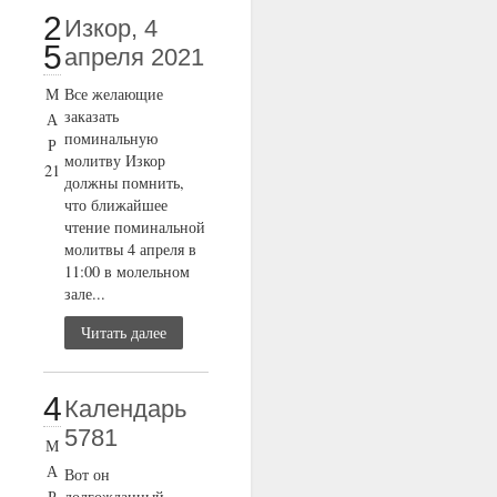
2
Изкор, 4
5
апреля 2021
М
Все желающие
заказать
А
поминальную
Р
молитву Изкор
21
должны помнить,
что ближайшее
чтение поминальной
молитвы 4 апреля в
11:00 в молельном
зале...
Читать далее
4
Календарь
5781
М
А
Вот он
Р
долгожданный