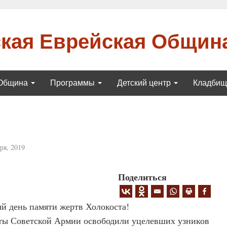
кая Еврейская Общин
Община
Программы
Детский центр
Кладби
ря, 2019
Поделиться
й день памяти жертв Холокоста!
даты Советской Армии освободили уцелевших узников