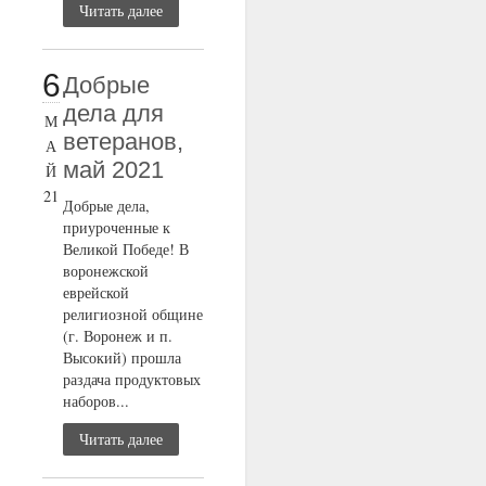
Читать далее
6
Добрые
дела для
М
ветеранов,
А
май 2021
Й
21
Добрые дела,
приуроченные к
Великой Победе! В
воронежской
еврейской
религиозной общине
(г. Воронеж и п.
Высокий) прошла
раздача продуктовых
наборов...
Читать далее