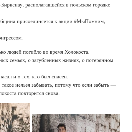
Биркенау, располагавшейся в польском городке
община присоединяется к акции #МыПомним,
нгрессом.
ко людей погибло во время Холокоста.
х семьях, о загубленных жизнях, о потерянном
асал и о тех, кто был спасен.
акое нельзя забывать, потому что если забыть —
локоста повторится снова.