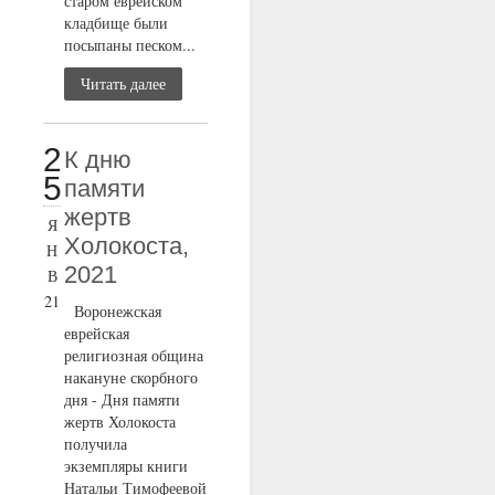
старом еврейском
кладбище были
посыпаны песком...
Читать далее
2
К дню
5
памяти
жертв
Я
Холокоста,
Н
2021
В
21
Воронежская
еврейская
религиозная община
накануне скорбного
дня - Дня памяти
жертв Холокоста
получила
экземпляры книги
Натальи Тимофеевой