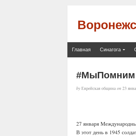
Воронежс
Главная
Синагога
#МыПомним
by
Еврейская община
on
23 янва
27 января Международны
В этот день в 1945 сол