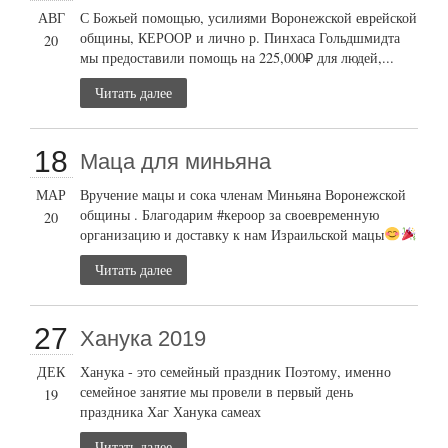
АВГ
С Божьей помощью, усилиями Воронежской еврейской
общины, КЕРООР и лично р. Пинхаса Гольдшмидта
20
мы предоставили помощь на 225,000₽ для людей,...
Читать далее
18
Маца для миньяна
МАР
Вручение мацы и сока членам Миньяна Воронежской
общины . Благодарим #кероор за своевременную
20
организацию и доставку к нам Израильской мацы
Читать далее
27
Ханука 2019
ДЕК
Ханука - это семейный праздник Поэтому, именно
семейное занятие мы провели в первый день
19
праздника Хаг Ханука самеах
Читать далее