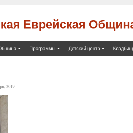
кая Еврейская Общин
Община
Программы
Детский центр
Кладби
ря, 2019