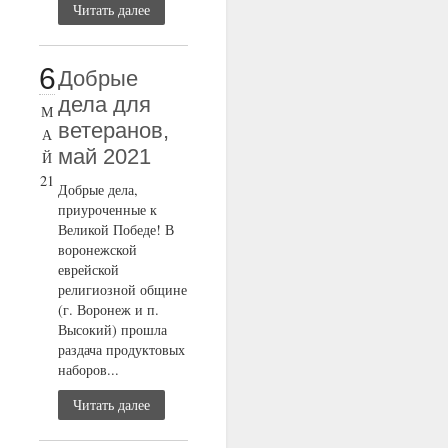
Читать далее
6
Добрые
дела для
М
ветеранов,
А
май 2021
Й
21
Добрые дела,
приуроченные к
Великой Победе! В
воронежской
еврейской
религиозной общине
(г. Воронеж и п.
Высокий) прошла
раздача продуктовых
наборов...
Читать далее