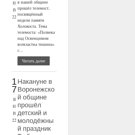
в нашей общине
Н
прошёл телемост,
В
посвящённый
22
недели памяти
Холокоста. Тема
телемоста: «Полвека
над Освенцимом
всевластна тишина»
с...
Читать далее
1
Накануне в
7
Воронежско
й общине
Я
прошёл
Н
детский и
В
молодёжны
22
й праздник