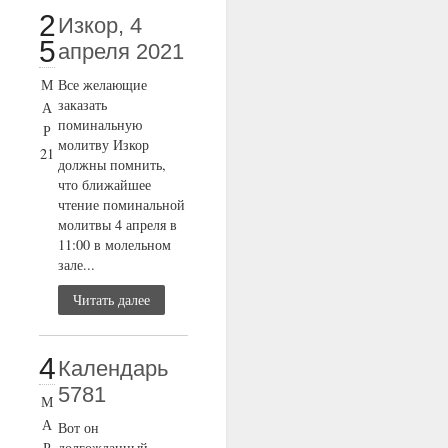
2
Изкор, 4
5
апреля 2021
М
Все желающие
заказать
А
поминальную
Р
молитву Изкор
21
должны помнить,
что ближайшее
чтение поминальной
молитвы 4 апреля в
11:00 в молельном
зале...
Читать далее
4
Календарь
5781
М
А
Вот он
Р
долгожданный