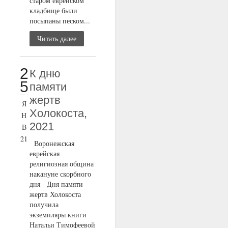
старом еврейском
кладбище были
посыпаны песком...
Читать далее
2
К дню
5
памяти
жертв
Я
Холокоста,
Н
2021
В
21
Воронежская
еврейская
религиозная община
накануне скорбного
дня - Дня памяти
жертв Холокоста
получила
экземпляры книги
Натальи Тимофеевой