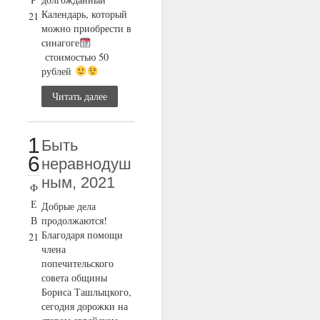
Календарь, который
21
можно приобрести в
синагоге
стоимостью 50
рублей
Читать далее
1
Быть
6
неравнодуш
ным, 2021
Ф
Е
Добрые дела
В
продолжаются!
Благодаря помощи
21
члена
попечительского
совета общины
Бориса Ташлыцкого,
сегодня дорожки на