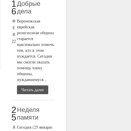
1
Добрые
6
дела
Ф
Воронежская
еврейская
Е
религиозная община
В
старается
22
максимально помочь
тем, кто в этом
нуждается. Сегодня
мы смогли оказать
помощь члену
общины,
нуждавшемуся...
Читать далее
2
Неделя
5
памяти
Я
Сегодня (25 января)