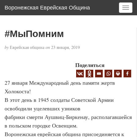
Воронежская Еврейская Община
T
o
g
g
#МыПомним
l
e
by
Еврейская община
on
23 января, 2019
n
a
v
Поделиться
i
g
27 января Международный день памяти жертв
a
t
Холокоста!
i
В этот день в 1945 солдаты Советской Армии
o
освободили уцелевших узников
n
фабрики смерти Аушвиц-Биркенау, располагавшейся
в польском городке Освенцим.
Воронежская еврейская община присоединяется к