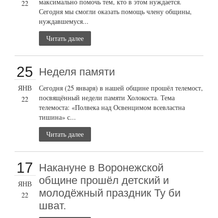
максимально помочь тем, кто в этом нуждается.
22
Сегодня мы смогли оказать помощь члену общины,
нуждавшемуся...
Читать далее
25
Неделя памяти
ЯНВ
Сегодня (25 января) в нашей общине прошёл телемост,
посвящённый недели памяти Холокоста. Тема
22
телемоста: «Полвека над Освенцимом всевластна
тишина» с...
Читать далее
17
Накануне в Воронежской
общине прошёл детский и
ЯНВ
молодёжный праздник Ту би
22
шват.