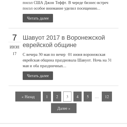
посол США Джон Теффт. В череде бизнес-встреч
посол особое внимание уделил посещению...
Читать далее
7
Шавуот 2017 в Воронежской
еврейской общине
ИЮН
17
С вечера 30 мая по вечер 01 июня воронежская
еврейская община праздновала Шавуот. Ночь на 31
мая и оба праздничных...
Читать далее
« Назад
1
2
3
4
5
…
12
Далее »