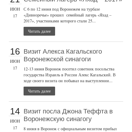
ИЮН
С 6 по 12 июня под Воронежем на турбазе
«Дивноречье» прошел семейный лагерь «Яхад –
17
2017», участниками которого стали 25...
Читать далее
16
Визит Алекса Кагальского
Воронежской синагоги
ИЮН
17
12-13 июня Воронеж посетил советник посольства
государства Израиль в России Алекс Кагальский. В
ходе своего визита он побывал на выступлении...
Читать далее
14
Визит посла Джона Теффта в
Воронежскую синагогу
ИЮН
17
8 июня в Воронеж с официальным визитом прибыл