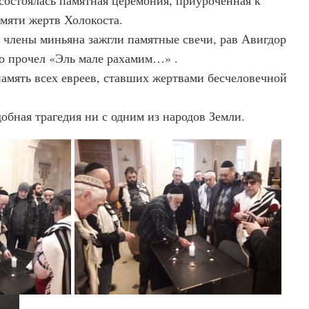
яти жертв Холокоста.
 члены миньяна зажгли памятные свечи, рав Авигдор
о прочел «Эль мале рахамим…» .
память всех евреев, ставших жертвами бесчеловечной
добная трагедия ни с одним из народов Земли.