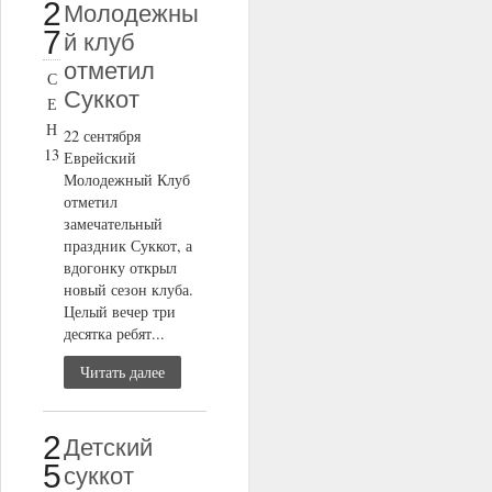
2
Молодежны
7
й клуб
отметил
С
Суккот
Е
Н
22 сентября
13
Еврейский
Молодежный Клуб
отметил
замечательный
праздник Суккот, а
вдогонку открыл
новый сезон клуба.
Целый вечер три
десятка ребят...
Читать далее
2
Детский
5
суккот