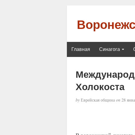
Воронежс
Главная
Синагога
Международ
Холокоста
by
Еврейская община
on
28 янва
В воронежской синагоге 