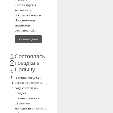
противящаяся
забвению»,
осуществляемого
Воронежской
еврейской
религиозной...
Читать далее
1
Состоялась
2
поездка в
Польшу
С
Е
В конце августа -
Н
начале сентября 2013
года состоялась
13
поездка,
организованная
Еврейским
молодежным клубом