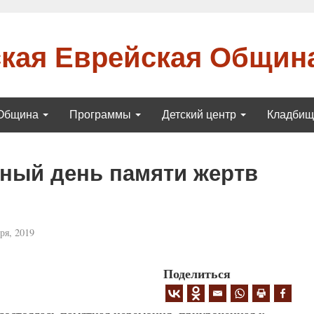
кая Еврейская Общин
Община
Программы
Детский центр
Кладби
ный день памяти жертв
ря, 2019
Поделиться
состоялась памятная церемония, приуроченная к