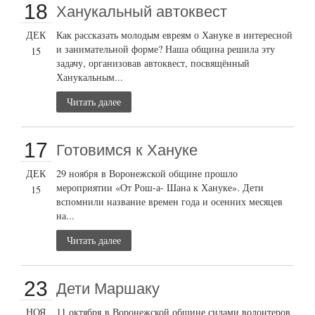
18
Ханукальный автоквест
ДЕК
Как рассказать молодым евреям о Хануке в интересной
и занимательной форме? Наша община решила эту
15
задачу, организовав автоквест, посвящённый
Ханукальным...
Читать далее
17
Готовимся к Хануке
ДЕК
29 ноября в Воронежской общине прошло
мероприятии «От Рош-а- Шана к Хануке». Дети
15
вспомнили название времен года и осенних месяцев
на...
Читать далее
23
Дети Маршаку
НОЯ
11 октября в Воронежской общине силами волонтеров