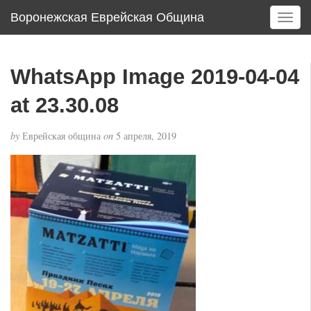
Воронежская Еврейская Община
T
o
g
g
WhatsApp Image 2019-04-04
l
e
at 23.30.08
n
a
by
Еврейская община
on
5 апреля, 2019
v
i
g
a
t
i
o
n