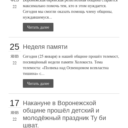
максимально помочь тем, кто в этом нуждается.
22
Сегодня мы смогли оказать помощь члену общины,
нуждавшемуся...
Читать далее
25
Неделя памяти
ЯНВ
Сегодня (25 января) в нашей общине прошёл телемост,
посвящённый недели памяти Холокоста. Тема
22
телемоста: «Полвека над Освенцимом всевластна
тишина» с...
Читать далее
17
Накануне в Воронежской
общине прошёл детский и
ЯНВ
молодёжный праздник Ту би
22
шват.