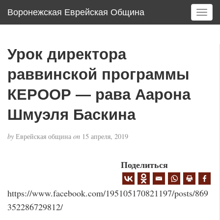
Воронежская Еврейская Община
T
o
g
g
Урок директора
l
e
раввинской программы
n
a
КЕРООР — рава Аарона
v
Шмуэля Баскина
i
g
a
by
Еврейская община
on
15 апреля, 2019
t
i
Поделиться
o
n
https://www.facebook.com/195105170821197/posts/869
352286729812/