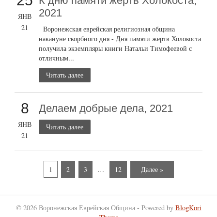
25
К дню памяти жертв Холокоста,
2021
ЯНВ
21
Воронежская еврейская религиозная община
накануне скорбного дня - Дня памяти жертв Холокоста
получила экземпляры книги Натальи Тимофеевой с
отличным...
Читать далее
8
Делаем добрые дела, 2021
ЯНВ
Читать далее
21
1
2
3
…
12
Далее »
© 2026 Воронежская Еврейская Община - Powered by
BlogKori