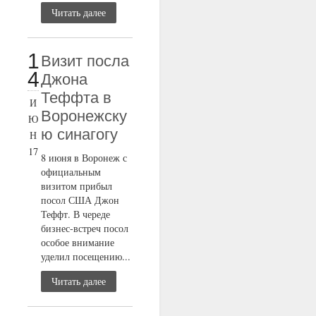
Читать далее
1
Визит посла
4
Джона
Теффта в
И
Воронежску
Ю
ю синагогу
Н
17
8 июня в Воронеж с
официальным
визитом прибыл
посол США Джон
Теффт. В череде
бизнес-встреч посол
особое внимание
уделил посещению...
Читать далее