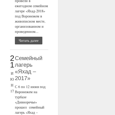
провели в
ежегодном семейном
лагере «Яхад-2018»
под Воронежем в
живописном месте,
организованном и
проведенном...
Читать далее
2
Семейный
1
лагерь
«Яхад –
И
2017»
Ю
Н
С 6 по 12 июня под
17
Воронежем на
турбазе
«Дивноречье»
прошел семейный
лагерь «Яхад –