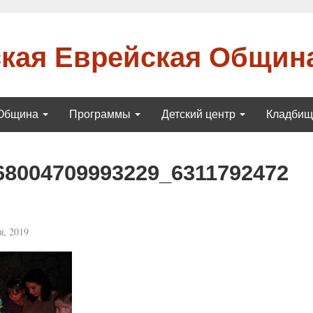
кая Еврейская Общин
Община
Программы
Детский центр
Кладби
68004709993229_6311792472
, 2019