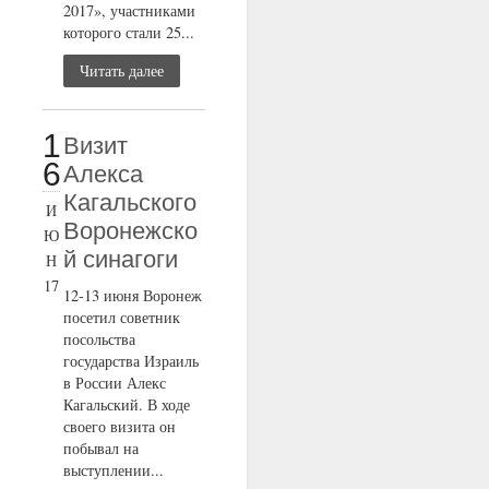
2017», участниками
которого стали 25...
Читать далее
1
Визит
6
Алекса
Кагальского
И
Воронежско
Ю
й синагоги
Н
17
12-13 июня Воронеж
посетил советник
посольства
государства Израиль
в России Алекс
Кагальский. В ходе
своего визита он
побывал на
выступлении...