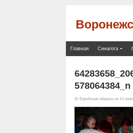
Воронежс
Главная
Синагога
64283658_20
578064384_n
by
Еврейская община
on
14 июня