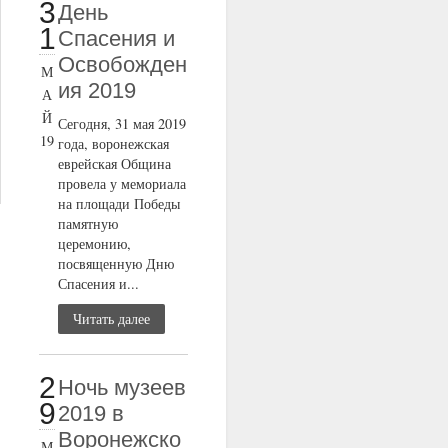
3
День
1
Спасения и
Освобожден
М
ия 2019
А
Й
Сегодня, 31 мая 2019
19
года, воронежская
еврейская Община
провела у мемориала
на площади Победы
памятную
церемонию,
посвященную Дню
Спасения и...
Читать далее
2
Ночь музеев
9
2019 в
Воронежско
М