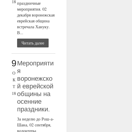
18
праздничные
мероприятия. 02
декабря воронежская
еврейская община
встречала Хануку.
В...
Читать далее
9
Мероприяти
я
О
воронежско
К
й еврейской
Т
общины на
18
осенние
праздники.
За неделю до Рош-а-
Шана, 02 сентября,
волонтеры,