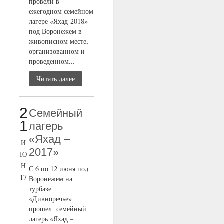
провели в
ежегодном семейном
лагере «Яхад-2018»
под Воронежем в
живописном месте,
организованном и
проведенном...
Читать далее
2
Семейный
1
лагерь
«Яхад –
И
2017»
Ю
Н
С 6 по 12 июня под
17
Воронежем на
турбазе
«Дивноречье»
прошел семейный
лагерь «Яхад –