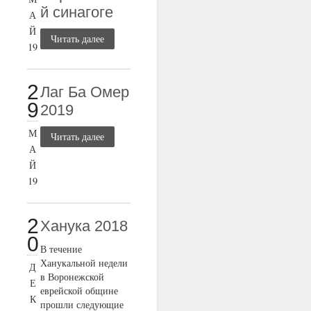
й синагоге
А
Й
Читать далее
19
2
Лаг Ба Омер
9
2019
М
Читать далее
А
Й
19
2
Ханука 2018
0
В течение
Ханукальной недели
Д
в Воронежской
Е
еврейской общине
К
прошли следующие