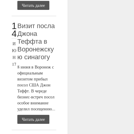
Читать далее
1
Визит посла
4
Джона
Теффта в
И
Воронежску
Ю
ю синагогу
Н
17
8 июня в Воронеж с
официальным
визитом прибыл
посол США Джон
Теффт. В череде
бизнес-встреч посол
особое внимание
уделил посещению...
Читать далее