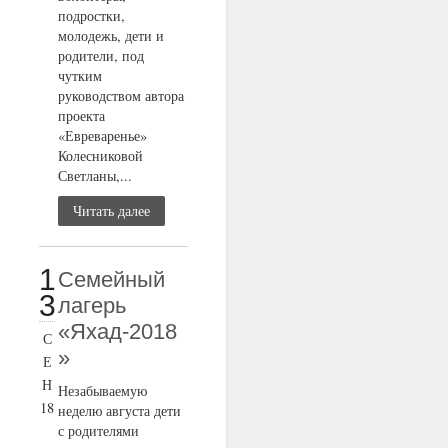
подростки,
молодежь, дети и
родители, под
чутким
руководством автора
проекта
«Евреваренье»
Колесниковой
Светланы,...
Читать далее
1
Семейный
3
лагерь
«Яхад-2018
С
»
Е
Н
Незабываемую
18
неделю августа дети
с родителями