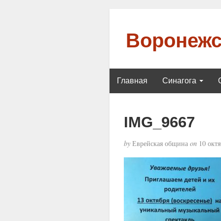
Воронежс
Главная
Синагога
IMG_9667
by
Еврейская община
on
10 октя