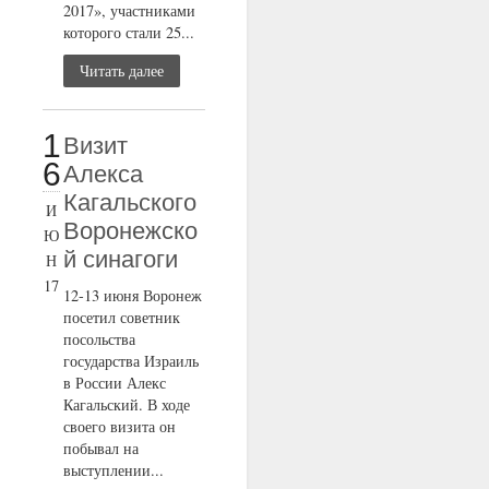
2017», участниками
которого стали 25...
Читать далее
1
Визит
6
Алекса
Кагальского
И
Воронежско
Ю
й синагоги
Н
17
12-13 июня Воронеж
посетил советник
посольства
государства Израиль
в России Алекс
Кагальский. В ходе
своего визита он
побывал на
выступлении...