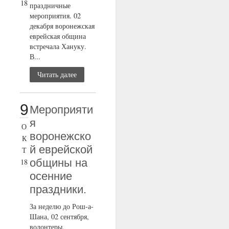
18
праздничные
мероприятия. 02
декабря воронежская
еврейская община
встречала Хануку.
В...
Читать далее
9
Мероприяти
я
О
воронежско
К
й еврейской
Т
общины на
18
осенние
праздники.
За неделю до Рош-а-
Шана, 02 сентября,
волонтеры,