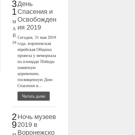
3
День
1
Спасения и
Освобожден
М
ия 2019
А
Й
Сегодня, 31 мая 2019
19
года, воронежская
еврейская Община
провела у мемориала
на площади Победы
памятную
церемонию,
посвященную Дню
Спасения и...
Читать далее
2
Ночь музеев
9
2019 в
Воронежско
М