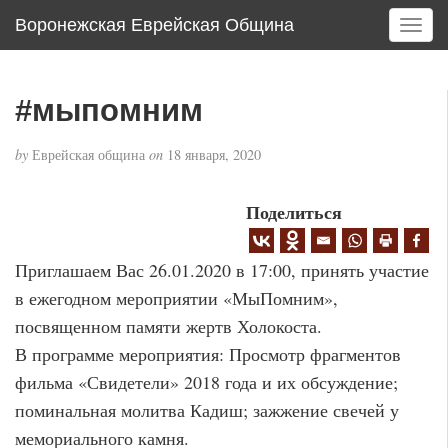
Воронежская Еврейская Община
T
o
g
g
#мыпомним
l
e
by
Еврейская община
on
18 января, 2020
n
a
v
Поделиться
i
g
Приглашаем Вас 26.01.2020 в 17:00, принять участие
a
t
в ежегодном мероприятии «МыПомним»,
i
посвященном памяти жертв Холокоста.
o
В программе мероприятия: Просмотр фрагментов
n
фильма «Свидетели» 2018 года и их обсуждение;
поминальная молитва Кадиш; зажжение свечей у
мемориального камня.