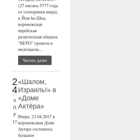
(27 нисана 5777 года
от сотворения мира),
в Йом ha-Шоа,
воронежская
еврейская
религиозная община
"ВЕРО" провела в
молельном...
Читать далее
2
«Шалом,
4
Израиль!» в
«Доме
А
Актёра»
П
Р
Вчера, 23.04.2017 в
17
воронежском Доме
Актера состоялось
большое