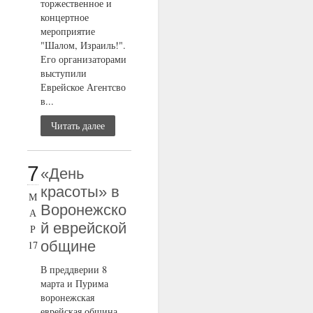
торжественное и
концертное
мероприятие
"Шалом, Израиль!".
Его организаторами
выступили
Еврейское Агентсво
в...
Читать далее
7
«День
красоты» в
М
Воронежско
А
й еврейской
Р
общине
17
В преддверии 8
марта и Пурима
воронежская
еврейская община