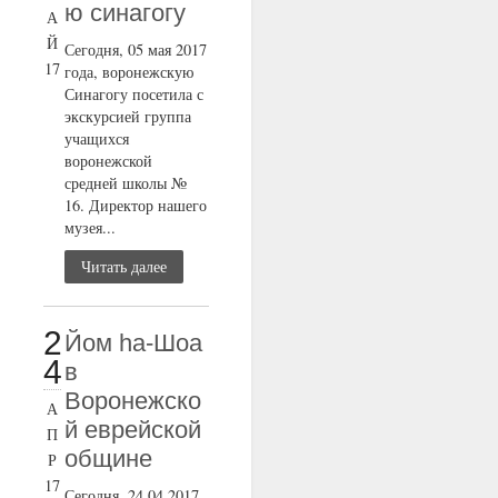
ю синагогу
А
Й
Сегодня, 05 мая 2017
17
года, воронежскую
Синагогу посетила с
экскурсией группа
учащихся
воронежской
средней школы №
16. Директор нашего
музея...
Читать далее
2
Йом ha-Шоа
4
в
Воронежско
А
й еврейской
П
общине
Р
17
Сегодня, 24.04.2017