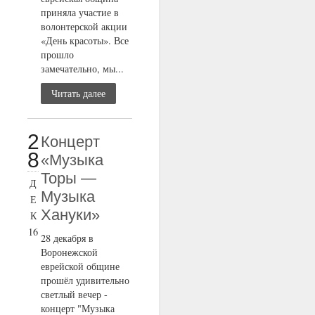
приняла участие в
волонтерской акции
«День красоты». Все
прошло
замечательно, мы...
Читать далее
2
Концерт
8
«Музыка
Торы —
Д
Музыка
Е
Хануки»
К
16
28 декабря в
Воронежской
еврейской общине
прошёл удивительно
светлый вечер -
концерт "Музыка