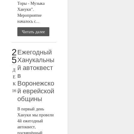
Торы - Музыка
Хануки".
Мероприятие
началось с...
Читать далее
2
Ежегодный
5
Ханукальны
й автоквест
Д
в
Е
Воронежско
К
й еврейской
16
общины
В первый день
Хануки мы провели
4й ежегодный
автоквест,
посвящённый