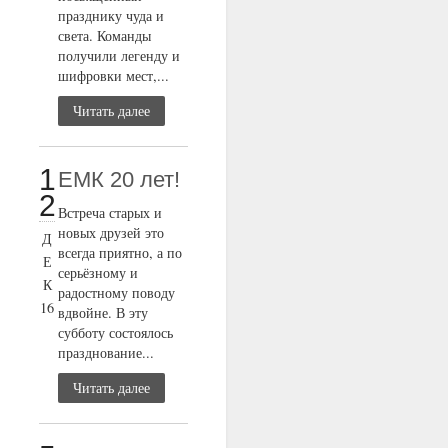
празднику чуда и
света. Команды
получили легенду и
шифровки мест,...
Читать далее
1
ЕМК 20 лет!
2
Встреча старых и
новых друзей это
Д
всегда приятно, а по
Е
серьёзному и
К
радостному поводу
16
вдвойне. В эту
субботу состоялось
празднование...
Читать далее