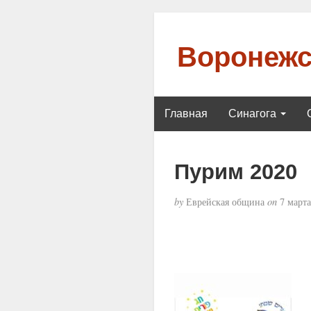
Воронежс
Главная
Синагога
Пурим 2020
by
Еврейская община
on
7 марта