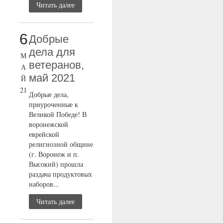
Читать далее
6
Добрые
дела для
М
ветеранов,
А
май 2021
Й
21
Добрые дела,
приуроченные к
Великой Победе! В
воронежской
еврейской
религиозной общине
(г. Воронеж и п.
Высокий) прошла
раздача продуктовых
наборов...
Читать далее