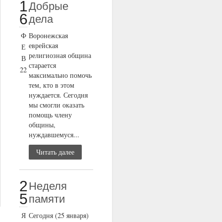
1
Добрые
6
дела
Ф
Воронежская
еврейская
Е
религиозная община
В
старается
22
максимально помочь
тем, кто в этом
нуждается. Сегодня
мы смогли оказать
помощь члену
общины,
нуждавшемуся...
Читать далее
2
Неделя
5
памяти
Я
Сегодня (25 января)