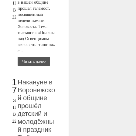
в нашей общине
Н
прошёл телемост,
В
посвящённый
22
недели памяти
Холокоста. Тема
телемоста: «Полвека
над Освенцимом
всевластна тишина»
с...
Читать далее
1
Накануне в
7
Воронежско
й общине
Я
прошёл
Н
детский и
В
молодёжны
22
й праздник