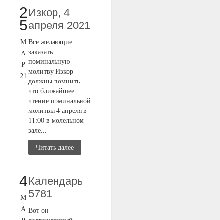
2
Изкор, 4
5
апреля 2021
М
Все желающие
заказать
А
поминальную
Р
молитву Изкор
21
должны помнить,
что ближайшее
чтение поминальной
молитвы 4 апреля в
11:00 в молельном
зале...
Читать далее
4
Календарь
5781
М
А
Вот он
Р
долгожданный