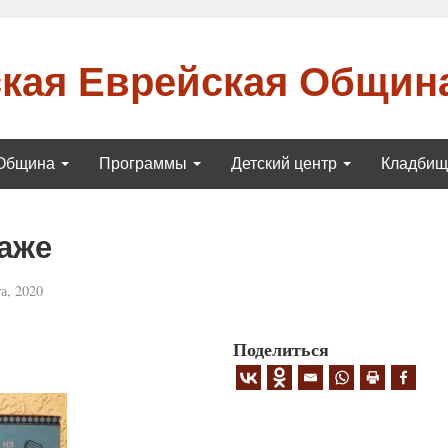
кая Еврейская Общин
Община
Программы
Детский центр
Кладби
аже
а, 2020
Поделиться