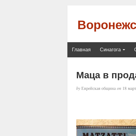
Воронежс
Главная
Синагога
Маца в прод
by
Еврейская община
on
18 март