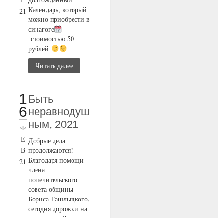
Календарь, который
21
можно приобрести в
синагоге
стоимостью 50
рублей
Читать далее
1
Быть
6
неравнодуш
ным, 2021
Ф
Е
Добрые дела
В
продолжаются!
Благодаря помощи
21
члена
попечительского
совета общины
Бориса Ташлыцкого,
сегодня дорожки на