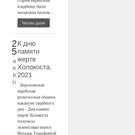
старом еврейском
кладбище были
посыпаны песком...
Читать далее
2
К дню
5
памяти
жертв
Я
Холокоста,
Н
2021
В
21
Воронежская
еврейская
религиозная община
накануне скорбного
дня - Дня памяти
жертв Холокоста
получила
экземпляры книги
Натальи Тимофеевой