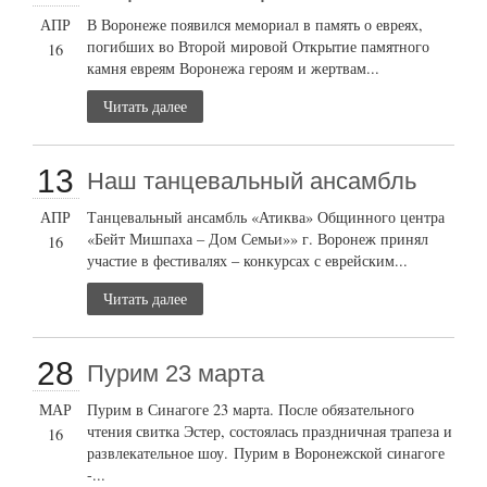
АПР
В Воронеже появился мемориал в память о евреях,
погибших во Второй мировой Открытие памятного
16
камня евреям Воронежа героям и жертвам...
Читать далее
13
Наш танцевальный ансамбль
АПР
Танцевальный ансамбль «Атиква» Общинного центра
«Бейт Мишпаха – Дом Семьи»» г. Воронеж принял
16
участие в фестивалях – конкурсах с еврейским...
Читать далее
28
Пурим 23 марта
МАР
Пурим в Синагоге 23 марта. После обязательного
чтения свитка Эстер, состоялась праздничная трапеза и
16
развлекательное шоу. Пурим в Воронежской синагоге
-...