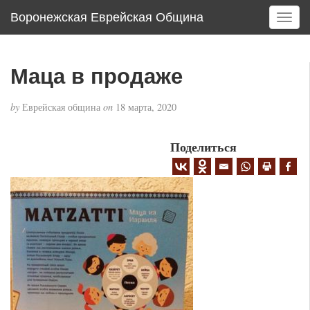
Воронежская Еврейская Община
T
o
g
g
Маца в продаже
l
e
by
Еврейская община
on
18 марта, 2020
n
a
v
Поделиться
i
g
a
t
i
o
n