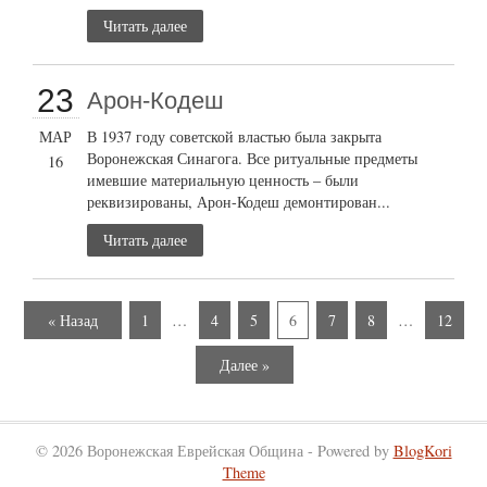
Читать далее
23
Арон-Кодеш
МАР
В 1937 году советской властью была закрыта
Воронежская Синагога. Все ритуальные предметы
16
имевшие материальную ценность – были
реквизированы, Арон-Кодеш демонтирован...
Читать далее
« Назад
1
…
4
5
6
7
8
…
12
Далее »
© 2026 Воронежская Еврейская Община - Powered by
BlogKori
Theme