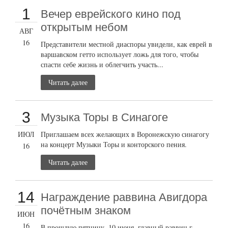
1
Вечер еврейского кино под
открытым небом
АВГ
16
Представители местной диаспоры увидели, как еврей в
варшавском гетто использует ложь для того, чтобы
спасти себе жизнь и облегчить участь...
Читать далее
3
Музыка Торы в Синагоге
ИЮЛ
Приглашаем всех желающих в Воронежскую синагогу
на концерт Музыки Торы и конторского пения.
16
Читать далее
14
Награждение раввина Авигдора
почётным знаком
ИЮН
16
В прошлую пятницу, 10 июня, главный раввин г.