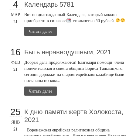
4
Календарь 5781
МАР
Вот он долгожданный Календарь, который можно
приобрести в синагоге
стоимостью 50 рублей
21
Читать далее
16
Быть неравнодушным, 2021
ФЕВ
Добрые дела продолжаются! Благодаря помощи члена
попечительского совета общины Бориса Ташлыцкого,
21
сегодня дорожки на старом еврейском кладбище были
посыпаны песком...
Читать далее
25
К дню памяти жертв Холокоста,
2021
ЯНВ
21
Воронежская еврейская религиозная община
накануне скорбного дня - Дня памяти жертв Холокоста