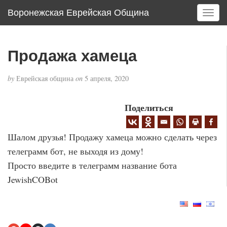
Воронежская Еврейская Община
T
o
g
g
Продажа хамеца
l
e
by
Еврейская община
on
5 апреля, 2020
n
a
v
Поделиться
i
g
Шалом друзья! Продажу хамеца можно сделать через
a
t
телеграмм бот, не выходя из дому!
i
Просто введите в телеграмм название бота
o
JewishCOBot
n