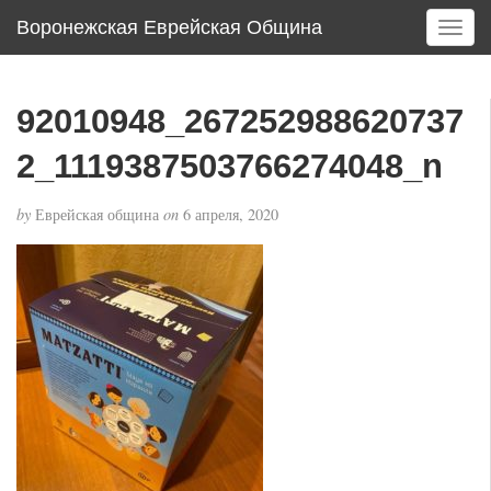
Воронежская Еврейская Община
T
o
g
g
92010948_267252988620737
l
e
2_1119387503766274048_n
n
a
by
Еврейская община
on
6 апреля, 2020
v
i
g
a
t
i
o
n