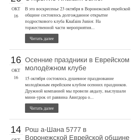
ОКТ
В это воскресенье 23 октября в Воронежской еврейской
общине состоялось долгожданное открытие
16
подросткового клуба Knafaim Junior. На
торжественной части мероприятия...
Читать далее
16
Осенние праздники в Еврейском
молодёжном клубе
ОКТ
16
15 октября состоялось душевное празднование
молодёжным еврейским клубом осенних праздников.
Дружной компанией мы провели авдалу, выслушали
мини-урок от раввина Авигдора о...
Читать далее
14
Рош а-Шана 5777 в
Воронежской Еврейской общине
ОКТ