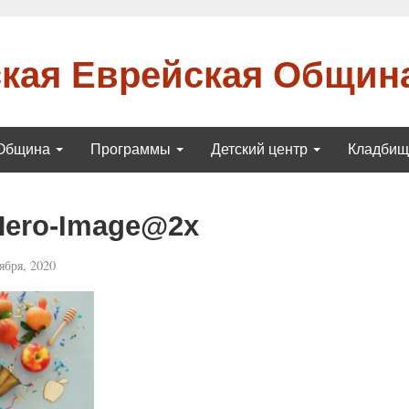
кая Еврейская Общин
Община
Программы
Детский центр
Кладби
Hero-Image@2x
ября, 2020