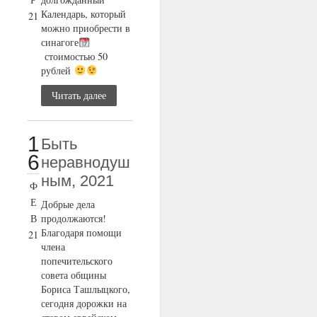
Календарь, который
21
можно приобрести в
синагоге
стоимостью 50
рублей
Читать далее
1
Быть
6
неравнодуш
ным, 2021
Ф
Е
Добрые дела
В
продолжаются!
Благодаря помощи
21
члена
попечительского
совета общины
Бориса Ташлыцкого,
сегодня дорожки на