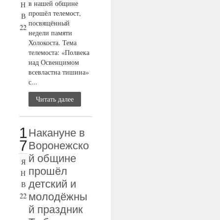
в нашей общине
Н
прошёл телемост,
В
посвящённый
22
недели памяти
Холокоста. Тема
телемоста: «Полвека
над Освенцимом
всевластна тишина»
с...
Читать далее
1
Накануне в
7
Воронежско
й общине
Я
прошёл
Н
детский и
В
молодёжны
22
й праздник