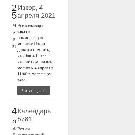
2
Изкор, 4
5
апреля 2021
М
Все желающие
заказать
А
поминальную
Р
молитву Изкор
21
должны помнить,
что ближайшее
чтение поминальной
молитвы 4 апреля в
11:00 в молельном
зале...
Читать далее
4
Календарь
5781
М
А
Вот он
Р
долгожданный