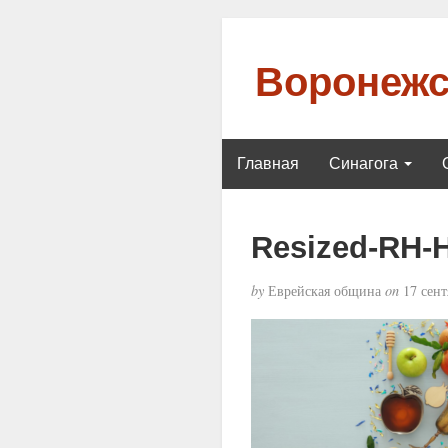
Воронежс
Главная
Синагога
Resized-RH-
by
Еврейская община
on
17 сент