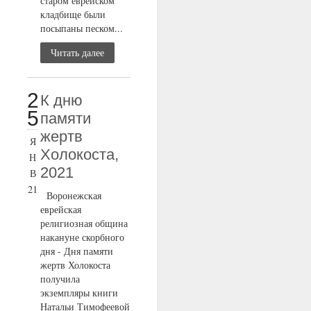
старом еврейском
кладбище были
посыпаны песком...
Читать далее
2
К дню
5
памяти
жертв
Я
Холокоста,
Н
2021
В
21
Воронежская
еврейская
религиозная община
накануне скорбного
дня - Дня памяти
жертв Холокоста
получила
экземпляры книги
Натальи Тимофеевой