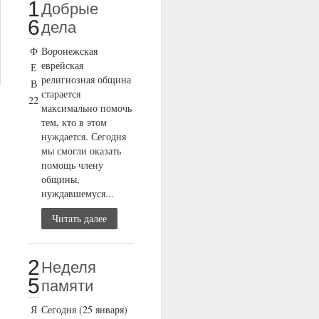
1
Добрые
6
дела
Ф
Воронежская
еврейская
Е
религиозная община
В
старается
22
максимально помочь
тем, кто в этом
нуждается. Сегодня
мы смогли оказать
помощь члену
общины,
нуждавшемуся...
Читать далее
2
Неделя
5
памяти
Я
Сегодня (25 января)