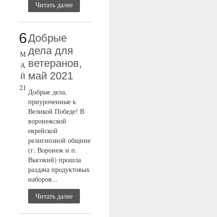
Читать далее
6
Добрые
дела для
М
ветеранов,
А
май 2021
Й
21
Добрые дела,
приуроченные к
Великой Победе! В
воронежской
еврейской
религиозной общине
(г. Воронеж и п.
Высокий) прошла
раздача продуктовых
наборов...
Читать далее