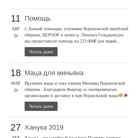
11
Помощь
АВГ
С Божьей помощью, усилиями Воронежской еврейской
общины, КЕРООР и лично р. Пинхаса Гольдшмидта
20
мы предоставили помощь на 225,000₽ для людей,...
Читать далее
18
Маца для миньяна
МАР
Вручение мацы и сока членам Миньяна Воронежской
общины . Благодарим #кероор за своевременную
20
организацию и доставку к нам Израильской мацы
Читать далее
27
Ханука 2019
ДЕК
Ханука - это семейный праздник Поэтому, именно