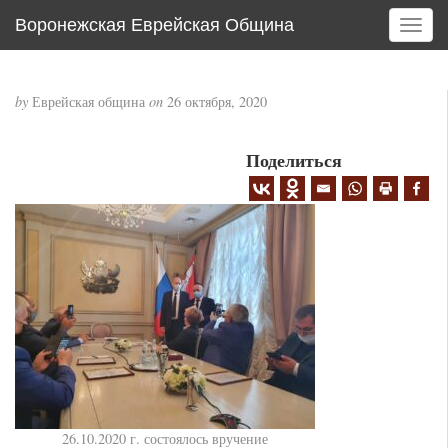
Воронежская Еврейская Община
T
o
g
g
by
Еврейская община
on
26 октября, 2020
l
e
Поделиться
n
a
v
i
g
a
t
i
o
n
26.10.2020 г. состоялось вручение