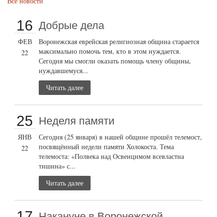
Все новости
16
Добрые дела
ФЕВ
Воронежская еврейская религиозная община старается
максимально помочь тем, кто в этом нуждается.
22
Сегодня мы смогли оказать помощь члену общины,
нуждавшемуся...
Читать далее
25
Неделя памяти
ЯНВ
Сегодня (25 января) в нашей общине прошёл телемост,
посвящённый недели памяти Холокоста. Тема
22
телемоста: «Полвека над Освенцимом всевластна
тишина» с...
Читать далее
17
Накануне в Воронежской