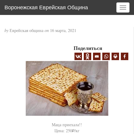
Воронежская Еврейская Община
T
o
g
g
by
Еврейская община
on
16 марта, 2021
l
e
Поделиться
n
a
v
i
g
a
t
i
o
n
Маца приехала!!
Цена: 250₽/кг