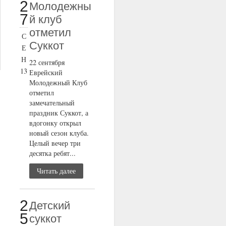
2
Молодежны
7
й клуб
отметил
С
Суккот
Е
Н
22 сентября
13
Еврейский
Молодежный Клуб
отметил
замечательный
праздник Суккот, а
вдогонку открыл
новый сезон клуба.
Целый вечер три
десятка ребят...
Читать далее
2
Детский
5
суккот