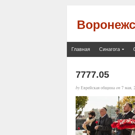
Воронежс
Главная
Синагога
7777.05
by
Еврейская община
on
7 мая, 