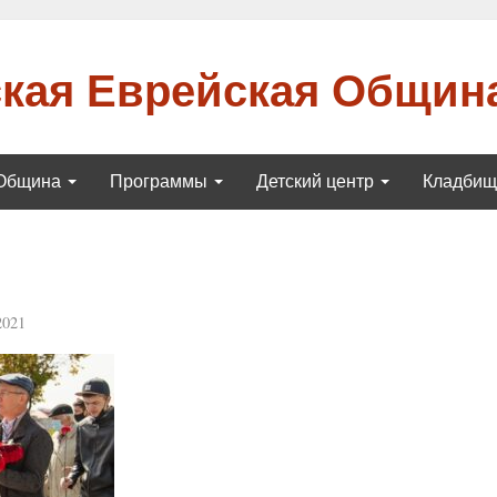
кая Еврейская Общин
Община
Программы
Детский центр
Кладби
2021