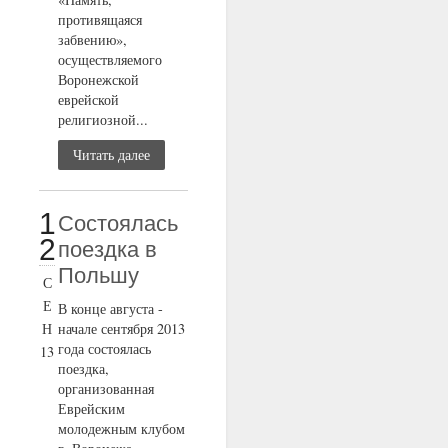
противящаяся
забвению»,
осуществляемого
Воронежской
еврейской
религиозной...
Читать далее
1
Состоялась
2
поездка в
Польшу
С
Е
В конце августа -
Н
начале сентября 2013
года состоялась
13
поездка,
организованная
Еврейским
молодежным клубом