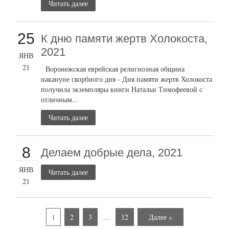
Читать далее
25
К дню памяти жертв Холокоста,
2021
ЯНВ
21
Воронежская еврейская религиозная община
накануне скорбного дня - Дня памяти жертв Холокоста
получила экземпляры книги Натальи Тимофеевой с
отличным...
Читать далее
8
Делаем добрые дела, 2021
ЯНВ
Читать далее
21
1
2
3
…
12
Далее »