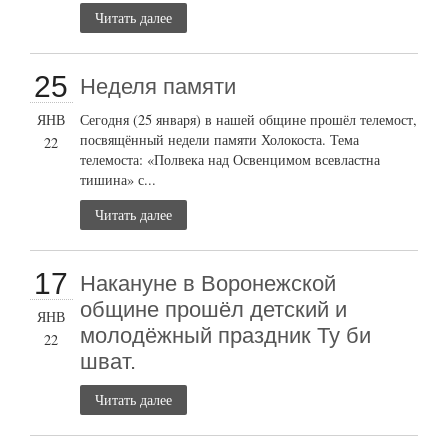
Читать далее
25
Неделя памяти
ЯНВ
Сегодня (25 января) в нашей общине прошёл телемост,
посвящённый недели памяти Холокоста. Тема
22
телемоста: «Полвека над Освенцимом всевластна
тишина» с...
Читать далее
17
Накануне в Воронежской
общине прошёл детский и
ЯНВ
молодёжный праздник Ту би
22
шват.
Читать далее