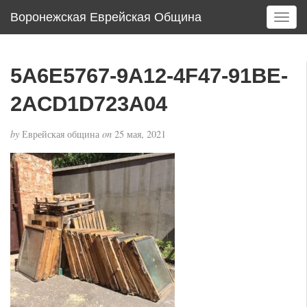
Воронежская Еврейская Община
T
o
g
g
5A6E5767-9A12-4F47-91BE-
l
e
2ACD1D723A04
n
a
by
Еврейская община
on
25 мая, 2021
v
i
g
a
t
i
o
n